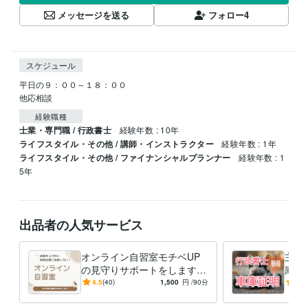
メッセージを送る
フォロー
4
スケジュール
平日の９：００～１８：００

他応相談
経験職種
士業・専門職 / 行政書士
経験年数 : 10年
ライフスタイル・その他 / 講師・インストラクター
経験年数 : 1年
ライフスタイル・その他 / ファイナンシャルプランナー
経験年数 : 1
5年
出品者の人気サービス
オンライン自習室モチベUP
主と
の見守りサポートをします
庫証
毎日の勉強習慣を身につけ
定行
4.5
(40)
1,500
円
/90分
-
(1)
る！『モチベーションU
をサ