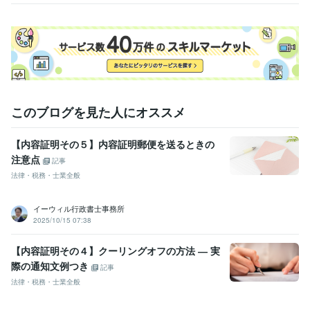
P！』
このブログを見た人にオススメ
【内容証明その５】内容証明郵便を送るときの
注意点
記事
法律・税務・士業全般
イーウィル行政書士事務所
2025/10/15 07:38
【内容証明その４】クーリングオフの方法 ― 実
際の通知文例つき
記事
法律・税務・士業全般