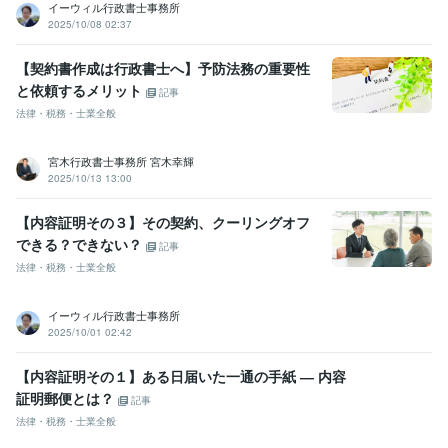
イーウィル行政書士事務所
2025/10/08 02:37
【契約書作成は行政書士へ】予防法務の重要性
と依頼するメリット
記事
法律・税務・士業全般
宮木行政書士事務所 宮木幸輝
2025/10/13 13:00
【内容証明その３】その契約、クーリングオフ
できる？できない？
記事
法律・税務・士業全般
イーウィル行政書士事務所
2025/10/01 02:42
【内容証明その１】ある日届いた一通の手紙 ― 内容
証明郵便とは？
記事
法律・税務・士業全般