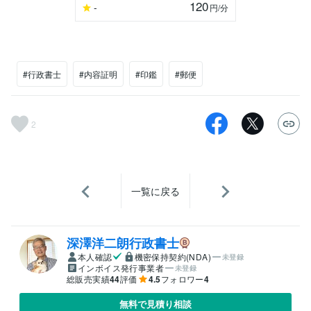
120
-
円
/分
#行政書士
#内容証明
#印鑑
#郵便
2
一覧に戻る
深澤洋二朗行政書士
本人確認
機密保持契約(NDA)
未登録
インボイス発行事業者
未登録
総販売実績
44
評価
4.5
フォロワー
4
無料で見積り相談