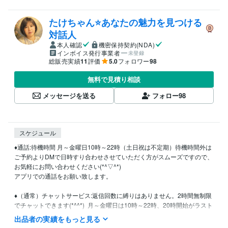
たけちゃん⭐あなたの魅力を見つける
対話人
本人確認
機密保持契約(NDA)
インボイス発行事業者
未登録
総販売実績
11
評価
5.0
フォロワー
98
無料で見積り相談
メッセージを送る
フォロー
98
スケジュール
♦︎通話:待機時間 月～金曜日10時～22時（土日祝は不定期）待機時間外は
ご予約よりDMで日時すり合わせさせていただく方がスムーズですので、
お気軽にお問い合わせください(*^▽^*)

アプリでの通話をお願い致します。

♦︎（通常）チャットサービス:返信回数に縛りはありません。2時間無制限
でチャットできます(*^^*)  月～金曜日は10時～22時、20時開始がラスト
オーダーとなります。

出品者の実績をもっと見る