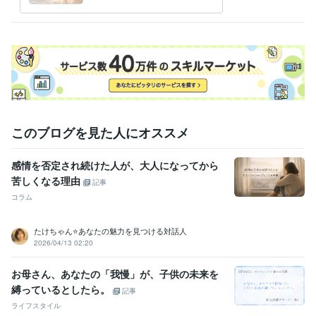
に、思い出してほしい場所で
管理 / 税務
経験年数 : 40年
す☘️
人事 / 労務・給与
経験年数 : 35年
ライフスタイル・その他 / カウンセラー・コーチ
経験年数 : 1年
資格・検定
上級心理カウンセラー
取得年 : 2023年
マインドフルネススペシャリスト
取得年 : 2023年
ポジティブ心理学実践インストラクター
取得年 : 2023年
建設業経理事務士2級
取得年 : 1998年
このブログを見た人にオススメ
学歴
尾道市立短大
1981年3月 ~ 1983年2月
感情を否定され続けた人が、大人になってから
苦しくなる理由
記事
コラム
たけちゃん⭐あなたの魅力を見つける対話人
2026/04/13 02:20
お母さん、あなたの「我慢」が、子供の未来を
縛っているとしたら。
記事
ライフスタイル