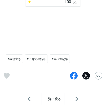
100
-
円
/分
#毒親育ち
#子育ての悩み
#自己肯定感
5
一覧に戻る