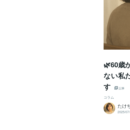
🌿60
ない私
す
記事
コラム
たけ
2025/07/