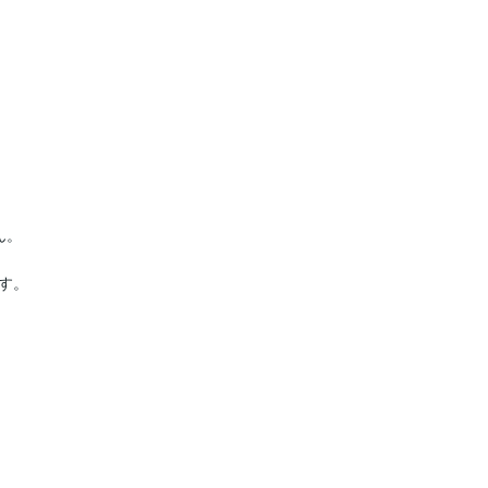
。

。
