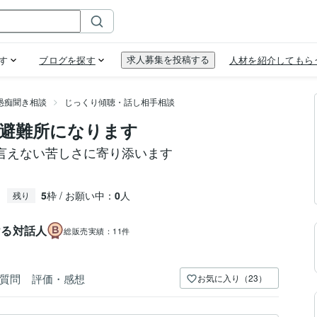
愚痴聞き相談
じっくり傾聴・話し相手相談
避難所になります
言えない苦しさに寄り添います
5
枠 / お願い中：
0
人
残り
ける対話人
総販売実績：
11件
質問
評価・感想
お気に入り（23）