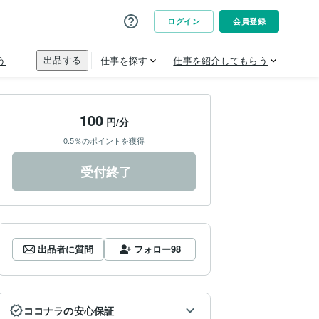
100
円/分
0.5％のポイントを獲得
受付終了
出品者に質問
フォロー
98
ココナラの安心保証