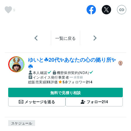
9
一覧に戻る
ゆいと☘20代✨あなたの心の拠り所✨
☘️
本人確認
機密保持契約(NDA)
インボイス発行事業者
未登録
総販売実績
33
評価
5.0
フォロワー
214
無料で見積り相談
メッセージを送る
フォロー
214
スケジュール