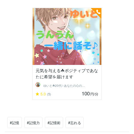
元気を与える☘ポジティブであな
たに希望を届けます
ゆいと☘20代✨あなたの心の拠り所✨☘️
100
5.0
円
/分
(5)
#記憶
#記憶力
#記憶術
#忘れる