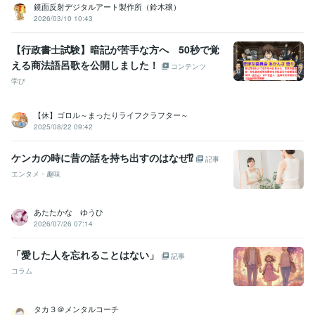
好奇心旺盛:99年
声フェチ:99年
個性的:99年
マイペース:99年
鏡面反射デジタルアート製作所（鈴木穣）
共感力:99年
肯定力:99年
ユーモア:99年
癒し系ボイス:99年
2026/03/10 10:43
恋愛体質:99年
爽やか:99年
元気:99年
ポジティブ:99年
聴く力:99年
逆思考:99年
優しさ:99年
【行政書士試験】暗記が苦手な方へ 50秒で覚
える商法語呂歌を公開しました！
コンテンツ
得意分野
学び
悩み相談・カウンセリング
チャレンジ精神
アニメ鑑賞
怒ることが
ない
決断力
お母さんの背中に隠れる人見知り
学びに貪欲なゆいと
24歳で家を購入した行動力と決断力✨☘
共感するけど否定はしない
【休】ゴロル～まったりライフクラフター～
2025/08/22 09:42
よ✨
悩み相談・カウンセリング
自信
リーダーシップ
ケンカの時に昔の話を持ち出すのはなぜ⁉
記事
エンタメ・趣味
あたたかな ゆうひ
2026/07/26 07:14
「愛した人を忘れることはない」
記事
コラム
タカ３＠メンタルコーチ