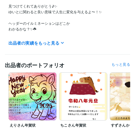
見つけてくれてありがとう♪✨

ゆいとに関わると良い意味で人生に変化を与えるよ〜！✨

ヘッダーのイルミネーションはどこか

わかるかな？✨☘️

朝、今から仕事に行くのにやる気が出ない行く気になれないと思う人に
出品者の実績をもっと見る
おすすめです✨

ぜひ僕から元気を吸い取ってくださいね♪☘

途中中抜けすることがすることがあるかもしれません☘

出品者のポートフォリオ
もっと見る
　離籍中もお話出来るかも知れないので

　 メッセージお待ちしております✨

2026年が始まりましたね✨☘️

皆さんは今年目標はなんですか？✨

僕はココナラや物販やFX

いろいろ掲げてる目標はあります✨

ぜひ皆さんの目標を教えてください✨☘️

えりさん年賀状
ちこさん年賀状
すずさんから
目標を掲げてその目標に対し

なかなか行動ができないのであれば
