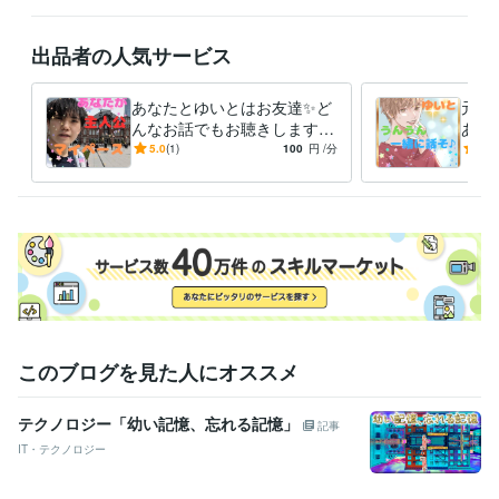
ぜひお声掛けください✨

僕が背中を推します✨☘️

出品者の人気サービス
とりあえず5分だけでもやってみる✨

そうすると意外と続いたりしますよ✨

あなたとゆいとはお友達✨ど
元気
勇気がいるのは最初だけです✨

んなお話でもお聴きします
あな
あなたの人生の主人公はあな
試し
5.0
(1)
100
円
/分
5.0
気軽にコメントなどくれると

た✨マイペースで語り合いま
ルギ
ゆいとは飛んで喜びます✨☘️

せんか☘
ぜひお聴かせくださると嬉しいです✨☘️
受賞歴
ココナラ出品開始
note ブログ開始
ココナラ　レギュラーランク達
成
ココナラ　ブロンズランク達成
ココナラ　シルバーランク達成
資格・検定
メンタル心理カウンセラー
取得年 : 2023年
上級心理カウンセラー
取得年 : 2024年
このブログを見た人にオススメ
ビジネス・クリエイティブツール
テクノロジー「幼い記憶、忘れる記憶」
Canva:1年
記事
IT・テクノロジー
その他ツール
行動力:99年
意外性思考:99年
人見知り:99年
ゲーム好き:99年