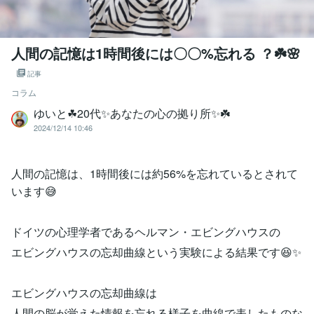
人間の記憶は1時間後には〇〇%忘れる ？☘️🌸
記事
コラム
ゆいと☘20代✨あなたの心の拠り所✨☘️
2024/12/14 10:46
人間の記憶は、1時間後には約56%を忘れているとされて
います😅
ドイツの心理学者であるヘルマン・エビングハウスの
エビングハウスの忘却曲線という実験による結果です😆✨
エビングハウスの忘却曲線は
人間の脳が覚えた情報を忘れる様子を曲線で表したものな