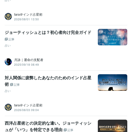
tara＠インド占星術
2026/08/01 13:50
ジョーティッシュとは？初心者向け完全ガイド
記事
占い
月詠｜運命の支配者
2025/09/18 08:49
対人関係に疲弊したあなたのためのインド占星
術
記事
占い
tara＠インド占星術
2026/08/03 09:04
西洋占星術との決定的な違い。ジョーティッシ
ュが「いつ」を特定できる理由
記事