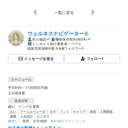
一覧に戻る
ウェルネスナビゲーター
本人確認
機密保持契約(NDA)
インボイス発行事業者
未登録
総販売実績
4
評価
4.8
フォロワー
1
メッセージを送る
フォロー
1
スケジュール
平日9:00～17:00対応可能

土日祝休業
得意分野
占い
インド占星術
占い
アーユルヴェーダ
ヨガ
インド
キャリア
体質
人間関係
健康
人生設計
ビジネス
住まい・美容・生活相談
海外旅行プランニング
旅行
お出掛けの相談
アーユルヴェーダ
ヨガ
健康
海外
英語
出品者の実績をもっと見る