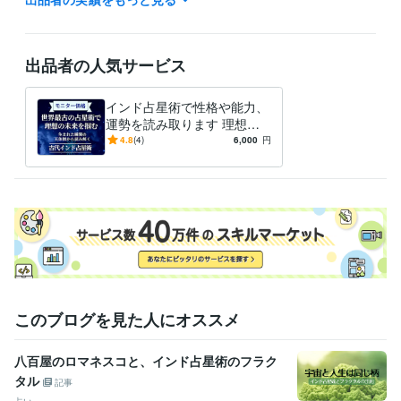
学歴
カリフォルニア州立大学
1996年8月 ~ 2021年2月
出品者の人気サービス
語学力
英語
ビジネスレベル
インド占星術で性格や能力、
スペイン語
日常会話レベル
運勢を読み取ります 理想の
未来を掴むための行動・決断
4.8
(4)
6,000
円
のガイダンス。
このブログを見た人にオススメ
八百屋のロマネスコと、インド占星術のフラク
タル
記事
占い