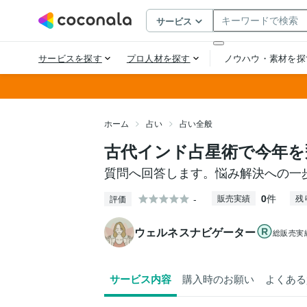
ホーム
占い
占い全般
古代インド占星術で今年を
質問へ回答します。悩み解決への一
0
件
-
販売実績
残
評価
ウェルネスナビゲーター
総販売実
サービス内容
購入時のお願い
よくある