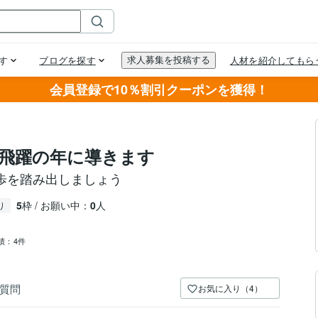
会員登録で10％割引クーポンを獲得！
飛躍の年に導きます
歩を踏み出しましょう
5
枠 / お願い中：
0
人
り
績：
4件
質問
お気に入り（4）