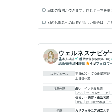
追加の質問ができます。同じテーマを更
別のお悩みへの回答が欲しい場合は、こ
ウェルネスナビゲ
本人確認
機密保持契約(NDA)
4
4.8
総販売実績
評価
フォロワ
スケジュール
平日9:00～17:00対応可能

土日祝休業
占い
インド占星術
得意分野
占い
アーユルヴェーダ
住まい・美容・生活相談
旅行
お出掛けの相談
ア
カリフォルニア州立大学
学歴