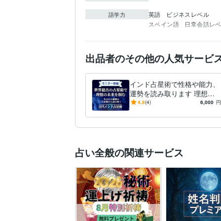
英語
ビジネスレベル
語学力
スペイン語
日常会話レ
出品者のその他の人気サービ
インド占星術で性格や能力、
運勢を読み取ります 理想の
未来を掴むための行動・決断
4.8
(4)
6,000
円
のガイダンス。
占い全般の関連サービス