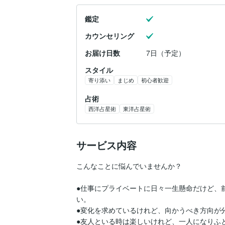
鑑定
カウンセリング
お届け日数
7日（予定）
スタイル
寄り添い
まじめ
初心者歓迎
占術
西洋占星術
東洋占星術
サービス内容
こんなことに悩んでいませんか？

●仕事にプライベートに日々一生懸命だけど、
い。

●変化を求めているけれど、向かうべき方向が分
●友人といる時は楽しいけれど、一人になりふ