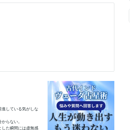
前進している気がしな
からない。

とした瞬間には虚無感