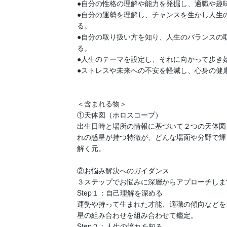
●自分の性格の理解や能力を発掘し、適職や趣味
●自分の運勢を理解し、チャンスを生かし人生
る。

●自分の取り扱い方を知り、人生のバランスの
る。

●人生のテーマを設定し、それに向かって歩き始
●ストレスや未来への不安を軽減し、心身の健康
＜含まれる物＞

①天体図（ホロスコープ）

出生日時と場所の情報に基づいて２つの天体図
れの惑星が持つ特徴が、どんな場面や分野で輝
解く元。

②お悩み解決へのガイダンス

３ステップでお悩みに深層からアプローチします
Step１：自己理解を深める

運勢や持って生まれた才能、適職の傾向などを
星の組み合わせを組み合わせて鑑定。

Step２：人生の流れを知る
