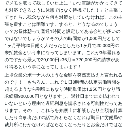
でメモを取って残していた上に「いつ電話がかかってきて
も対応できるように休憩ではなく待機でした！」と主張し
てきたら…残念ながら何も対策をしていなければ、この主
張を覆すことは困難です。すると、どうなるのでしょう
か？お昼休憩って普通1時間と設定してある会社が多いの
ではないでしょうか？その人の時間給が1,000円だとして
1ヶ月平均20日働く人だったとしたら1ヶ月で20,000円の
未払賃金という事になってしまいます。これが3年遡れる
のですから最大で20,000円×36月＝720,000円の請求があ
り得るという事になってしまいます！
上場企業のボーナスのような金額を突然支払えと言われる
のです！！もちろん、これで１日8時間の法定労働時間を
超えるようなら割増にもなり時間単価は1,250円となり請
求総額900,000円となりますし、退社日までに支払われて
いないという理由で遅延利息を請求される可能性だってあ
ります。その上、これらを弁護士に相談したり金額を計算
したり当事者だけの話で終わらなくなれば期日に労働局や
裁判所に行かなければならなくなったりとお金だけではな