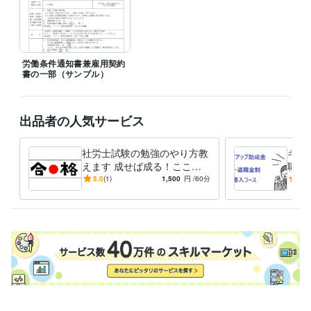
得意分野
ビジネス代行・事務代行
労務相談
労働条件通知書兼雇用契約
書の一部（サンプル）
出品者の人気サービス
社労士試験の勉強のやり方教
キャ
えます 成せば成る！ここま
職金
でやったら合格できる…は
人員
5.0
(1)
1,500
円
/60分
5.0
ず。
充実
めで