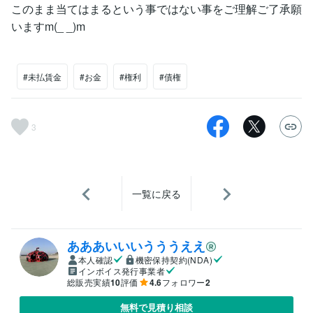
このまま当てはまるという事ではない事をご理解ご了承願
いますm(_ _)m
#未払賃金
#お金
#権利
#債権
3
一覧に戻る
あああいいいうううええ
本人確認
機密保持契約(NDA)
インボイス発行事業者
総販売実績
10
評価
4.6
フォロワー
2
無料で見積り相談