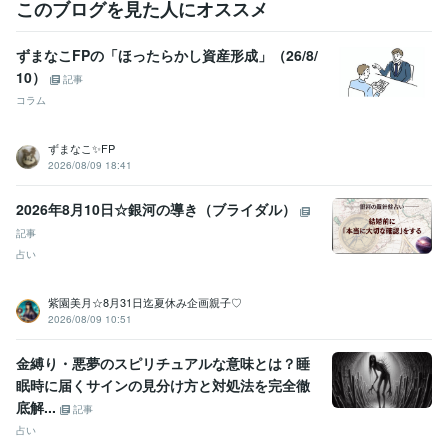
このブログを見た人にオススメ
ずまなこFPの「ほったらかし資産形成」（26/8/
10）
記事
コラム
ずまなこ✨FP
2026/08/09 18:41
2026年8月10日☆銀河の導き（ブライダル）
記事
占い
紫園美月☆8月31日迄夏休み企画親子♡
2026/08/09 10:51
金縛り・悪夢のスピリチュアルな意味とは？睡
眠時に届くサインの見分け方と対処法を完全徹
底解...
記事
占い