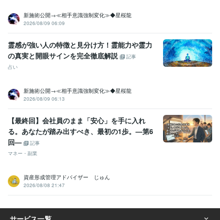
新施術公開→≪相手意識強制変化≫◆星桜龍
2026/08/09 06:09
霊感が強い人の特徴と見分け方！霊能力や霊力
の真実と開眼サインを完全徹底解説
記事
占い
新施術公開→≪相手意識強制変化≫◆星桜龍
2026/08/09 06:13
【最終回】会社員のまま「安心」を手に入れ
る。あなたが踏み出すべき、最初の1歩。—第6
回—
記事
マネー・副業
資産形成管理アドバイザー じゅん
2026/08/08 21:47