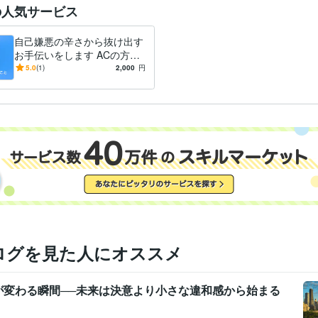
の人気サービス
自己嫌悪の辛さから抜け出す
お手伝いをします ACの方も
明るく生きることを、一緒に
5.0
(1)
2,000
円
考えましょう
ログを見た人にオススメ
が変わる瞬間──未来は決意より小さな違和感から始まる