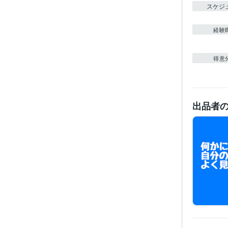
スケジ
経験
得意
出品者