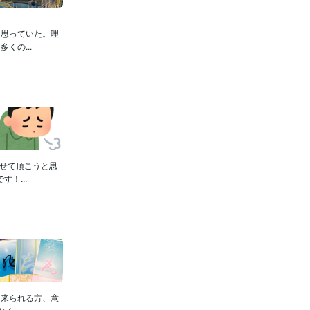
と思っていた。理
くの...
せて頂こうと思
！...
に来られる方、意