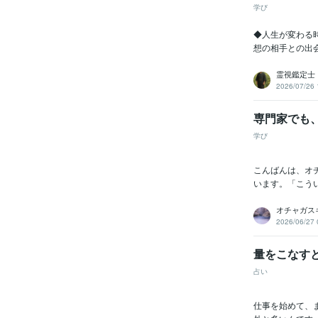
学び
◆人生が変わる
想の相手との出
霊視鑑定士
2026/07/26 
専門家でも
学び
こんばんは、オ
います。「こうい
オチャガス
2026/06/27 
量をこなす
占い
仕事を始めて、