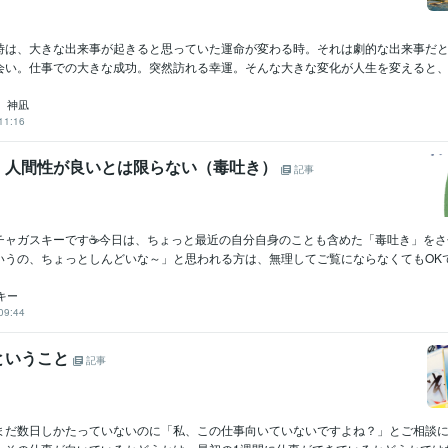
時は、大きな出来事が起きると思っていた運命が変わる時。それは劇的な出来事だ
会い。仕事での大きな成功。突然訪れる幸運。そんな大きな変化が人生を変えると、多
 神凪
11:16
、人間性が良いとは限らない（毒吐き）
記事
チャガスキーです☕今日は、ちょっと最近の自分自身のことも含めた「毒吐き」をさ
うの、ちょっとしんどいな～」と思われる方は、無理してご覧にならなくてもOKです
キー
09:44
ということ
記事
まだ数日しかたっていないのに「私、この仕事向いていないですよね？」とご相談