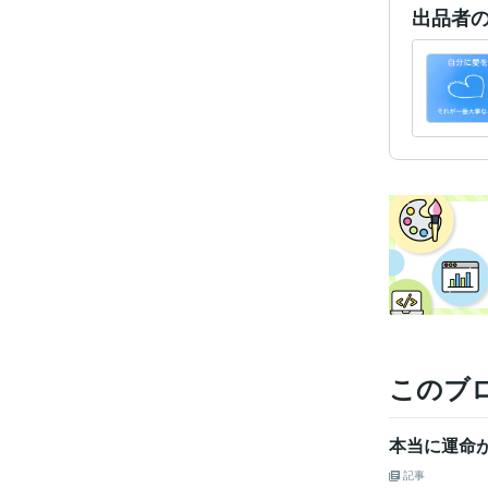
出品者
このブ
本当に運命
記事