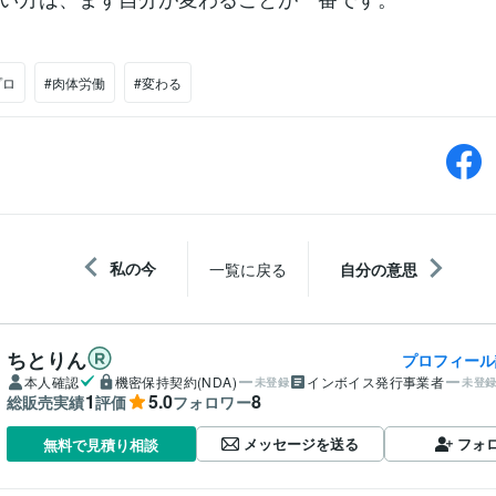
プロ
#肉体労働
#変わる
私の今
一覧に戻る
自分の意思
ちとりん
プロフィール
本人確認
機密保持契約(NDA)
インボイス発行事業者
未登録
未登
1
5.0
8
総販売実績
評価
フォロワー
メッセージを送る
フォ
無料で見積り相談