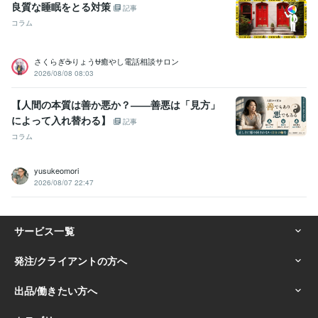
良質な睡眠をとる対策
記事
コラム
さくらぎ☕りょう⛎癒やし電話相談サロン
2026/08/08 08:03
【人間の本質は善か悪か？――善悪は「見方」
によって入れ替わる】
記事
コラム
yusukeomori
2026/08/07 22:47