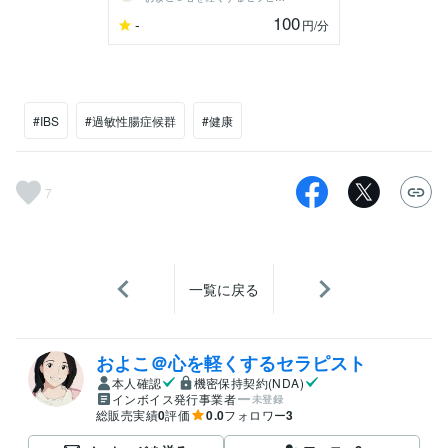
100
-
円
/分
#IBS
#過敏性腸症候群
#健康
7
一覧に戻る
およこ＠心を軽くするセラピスト
本人確認
機密保持契約(NDA)
インボイス発行事業者
未登録
総販売実績
0
評価
0.0
フォロワー
3