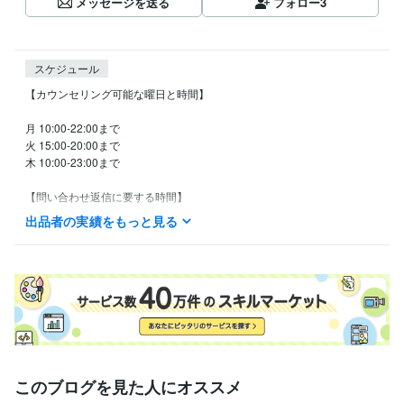
メッセージを送る
フォロー
3
スケジュール
【カウンセリング可能な曜日と時間】

月 10:00-22:00まで

火 15:00-20:00まで

木 10:00-23:00まで

【問い合わせ返信に要する時間】

出品者の実績をもっと見る
日によって即時お返事もできますが

副業としているため、最大で24時間以内とさせていただいております。

ご希望の日時を2、3つくらいまでお知らせいただけますと幸いです。

ご要望の日時に添えられるよう精一杯努めてまいります。
経験職種
クリエイター / ライター・編集
経験年数 : 5年
事務・ビジネスサポート / 事務（一般事務）
経験年数 : 8年
ライフスタイル・その他 / 講師・インストラクター
経験年数 : 14年
このブログを見た人にオススメ
資格・検定