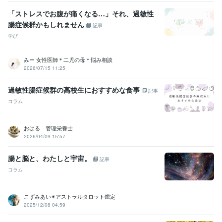
JADP認定メンタル心理カウンセラー
取得年 : 2012年
「ストレスでお腹が痛くなる…」それ、過敏性
IHTA認定 1級ヨガインストラクター
取得年 : 2012年
腸症候群かもしれません
沖ヨガ インストラクターレベルアップ養成コース全24課程履修
取
記事
得年 : 2009年
学び
社）日本ヨガメディカル協会 認定ヨガセラピスト
取得年 : 2018年
YMSJ 認定 マインドフルネスヨガセラピスト
取得年 : 2018年
みー 女性医師＊二児の母＊悩み相談
2026/07/15 11:25
得意分野
悩み相談・カウンセリング
カウンセリング、傾聴、お悩み相談
過敏性腸症候群の高校生におすすめな食事
カウンセリング
恋愛相談
人生相談
健康相談
話し相手
不安
記事
自己啓発
ヨガ
心理療法
アドバイス
コラム
おはる 管理栄養士
2026/04/09 15:57
腸と脳と、わたしと宇宙。
記事
コラム
こずみあい✴︎アストラルタロット鑑定
2025/12/08 04:59