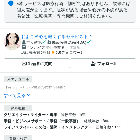
※本サービスは医療行為・診断ではありません。効果には
個人差があります。症状がある場合や心身の不調がある
場合は、医療機関・専門機関にご相談ください。
およこ＠心を軽くするセラピスト
本人確認
機密保持契約(NDA)
インボイス発行事業者
未登録
総販売実績
0
評価
0.0
フォロワー
3
出品者に質問
フォロー
3
スケジュール
すべて見る
経験職種
クリエイター / ライター・編集
経験年数 : 5年
事務・ビジネスサポート / 事務（一般事務）
経験年数 : 8年
ライフスタイル・その他 / 講師・インストラクター
経験年数 : 14年
資格・検定