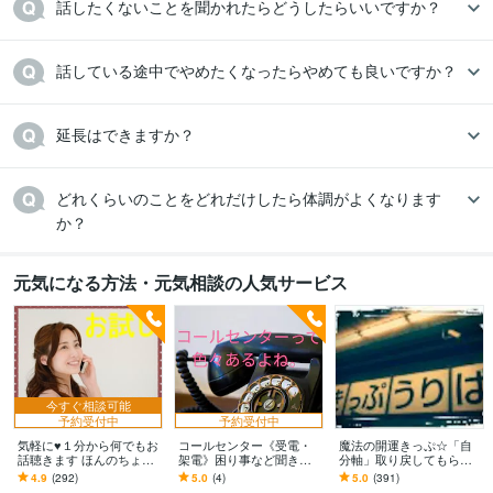
話したくないことを聞かれたらどうしたらいいですか？
話している途中でやめたくなったらやめても良いですか？
延長はできますか？
どれくらいのことをどれだけしたら体調がよくなります
か？
元気になる方法・元気相談の人気サービス
今すぐ相談可能
予約受付中
予約受付中
気軽に♥１分から何でもお
コールセンター《受電・
魔法の開運きっぷ☆「自
話聴きます ほんのちょっ
架電》困り事など聞きま
分軸」取り戻してもらい
とだけ話したい方はお気
す 対応内容・成績・人間
ます 幸せの国行き開運切
4.9
(292)
5.0
(4)
5.0
(391)
軽にお電話ください＾＾
関係などなど…自分1人で
符☆宇宙と私に「上がり