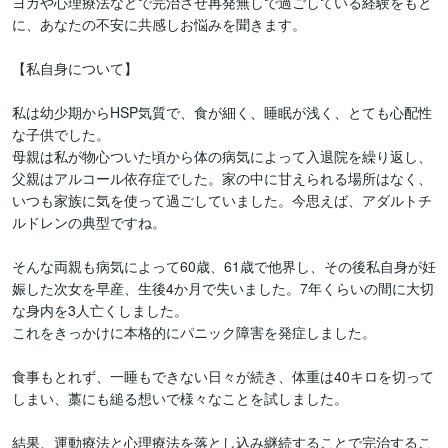
ヨガや心理療法などで完治させ再発無しで過ごしている経験をもと
に、あなたの不安に共感しお悩みを聞きます。

【私自身について】

私は幼少期からHSP気質で、食が細く、睡眠が浅く、とても心配性
な子供でした。

母親は私が物心ついた頃から体の病気によって入退院を繰り返し、
父親はアルコール依存症でした。家の中に甘えられる場所はなく、
いつも家族に気を使って過ごしていました。今思えば、アダルトチ
ルドレンの典型ですね。

そんな両親も病気によって60歳、61歳で他界し、その後私自身が妊
娠した次女を早産、生後4か月で失いました。7年くらいの間に大切
な身内を3人亡くしました。

これをきっかけに本格的にパニック障害を発症しました。

食事もとれず、一睡もできない日々が続き、体重は40キロを切って
しまい、藁にも縋る想いで様々なことを試しました。

結果、運動療法と心理療法を落とし込み継続することで完治するこ