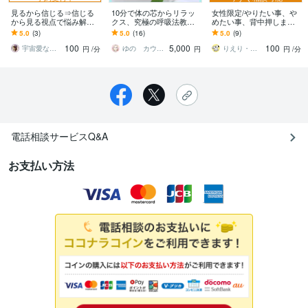
見るから信じる⇒信じる
10分で体の芯からリラッ
女性限定/やりたい事、や
から見る視点で悩み解決
クス、究極の呼吸法教え
めたい事、背中押します
します あなたのお悩み
ます みるみるほぐれる！
新しい事を始めたいけど
5.0
(3)
5.0
(16)
5.0
(9)
【起きている出来事】は
突然襲ってくる緊張を上
動けない・やめたい事を
100
5,000
100
飛躍のチャンス！
手に解消する方法です
やめれない
宇宙愛なごみ 2233
ゆの カウンセラー、ビジネスアドバイザー
りえり・話してガス抜き・ココロ楽に♪
円
/分
円
円
/分
電話相談サービスQ&A
お支払い方法