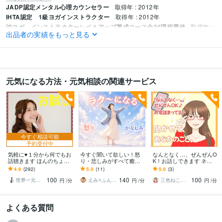
JADP認定メンタル心理カウンセラー
取得年 : 2012年
IHTA認定 1級ヨガインストラクター
取得年 : 2012年
沖ヨガ インストラクターレベルアップ養成コース全24課程履修
取得年 :
出品者の実績をもっと見る
2009年
社）日本ヨガメディカル協会 認定ヨガセラピスト
取得年 : 2018年
YMSJ 認定 マインドフルネスヨガセラピスト
取得年 : 2018年
得意分野
元気になる方法・元気相談の関連サービス
悩み相談・カウンセリング
カウンセリング、傾聴、お悩み相談
カウンセリング
恋愛相談
人生相談
健康相談
話し相手
不安
自己啓発
ヨガ
心理療法
アドバイス
今すぐ相談可能
予約受付中
気軽に♥１分から何でもお
今すぐ聞いて欲しい！怒
なんとなく…、ぜんぜんO
話聴きます ほんのちょっ
り・悲しみがすべて癒さ
K！お話しできます ネガ
とだけ話したい方はお気
れます お話しするだけで
ティブもポジティブも、
4.9
(292)
5.0
(11)
5.0
(3)
軽にお電話ください＾＾
心と体調のしんどさがラ
あなたのおはなし聞かせ
100
140
100
ク～になるヒーリング
てください！
世界一元気な60歳♪ 藤野もえ
えみ⭐️ふんわり霊感ヒーリング
三色ねこ♡心のおそうじアドバイザー
円
/分
円
/分
円
/分
よくある質問