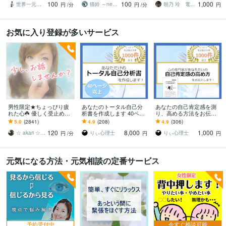
100
100
1,000
苦しまないで。
ます宣言」して下さい
世界一元気な60歳♪ 藤野もえ
猫鈴 ～nekorin～
朝乃 玲 電話占歴15年
円
/分
円
/分
円
お気に入り登録が多いサービス
男性限定★ちょっぴり疲
あなたのトータル自己分
あなたの自己肯定感を測
れた心☘️ 優しく受止めま
析書を作成します 40ペー
り、高める方法をお伝え
す 恋愛/悩み/雑談/ホッと
ジ以上のボリューム！あ
します 心理士があなたの
5.0
(2841)
4.9
(208)
4.9
(306)
安心する癒しボイスで(*
なたの自己理解書を作成
今の自己肯定感を調べ高
120
8,000
1,000
˘︶˘*)♡
します！
め方をアドバイスします
☆ akari ☆ （あかり）
りぃ心理士
りぃ心理士
円
/分
円
円
元気になる方法・元気相談の定番サービス
予約受付中
今すぐ相談可能