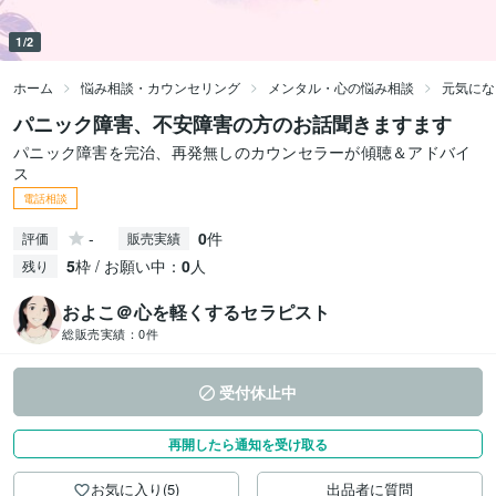
1/2
ホーム
悩み相談・カウンセリング
メンタル・心の悩み相談
元気にな
パニック障害、不安障害の方のお話聞きますます
パニック障害を完治、再発無しのカウンセラーが傾聴＆アドバイ
ス
電話相談
-
0
件
評価
販売実績
5
枠 / お願い中：
0
人
残り
およこ＠心を軽くするセラピスト
総販売実績：
0件
受付休止中
再開したら通知を受け取る
お気に入り(5)
出品者に質問