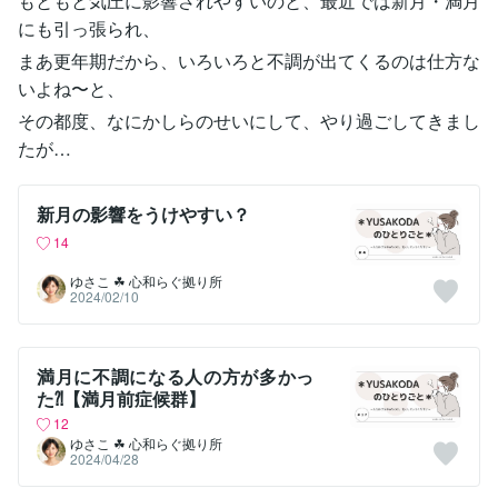
もともと気圧に影響されやすいのと、最近では新月・満月
にも引っ張られ、
まあ更年期だから、いろいろと不調が出てくるのは仕方な
いよね〜と、
その都度、なにかしらのせいにして、やり過ごしてきまし
たが…
新月の影響をうけやすい？
14
ゆさこ ☘ 心和らぐ拠り所
2024/02/10
満月に不調になる人の方が多かっ
た⁈【満月前症候群】
12
ゆさこ ☘ 心和らぐ拠り所
2024/04/28