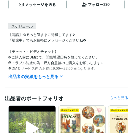
メッセージを送る
フォロー
230
スケジュール
【電話】ゆるっと気ままに待機してます♪

『離席中』でもお気軽にメッセージくださいね☘️

【チャット・ビデオチャット】

☘️ご購入前にDMにて、開始希望日時を教えてください。

☘️トラブル防止の為、双方合意後のご購入をお願いします✨

☘️DM＆サービス内の返信は9:00〜22:00頃になります。

☘️1DAYチャットの場合も、私からの返信は対応時間内ですが、

出品者の実績をもっと見る
ご購入者様からは24時間いつでも書き込んでいただけます♪

✼••┈┈┈┈┈┈┈┈┈┈┈┈┈┈┈┈••✼

出品者のポートフォリオ
もっと見る
DMは、サービスページ内の『出品者に質問』か

プロフページの『メッセージを送る』から送れます。

「こんなこと相談できますか？」

「何時から対応できますか？」など
