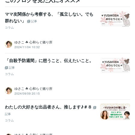
メンタル心理カウンセラー
取得年 : 2022年
ママ友関係から考察する、「孤立しない。でも
得意分野
群れない」
悩み相談・カウンセリング
☘️パニック障害のお悩み
☘️モラハラ・カ
記事
サンドラ症候群のお悩み
☘️アラフィフ世代のお悩み
☘️人間関係のお
コラム
悩み
☘️子育てのお悩み
☘️ペットとの別れ
悩み相談
話し相手
愚痴聞き
パニック障害
アラフィフ
モラハラ
ゆさこ ☘ 心和らぐ拠り所
カサンドラ症候群
人間関係の悩み
子育ての悩み
ペットとの別れ
2024/11/04 10:32
オンラインレッスン・習い事
⭐️ココナラの楽しみ方を伝授します♪
✍️思考の整理・納得解を見つける
❣️キーワードは『しなやかさ』
「自殺予防週間」に想うこと、伝えたいこと。
ココナラ
ミニコンサル
初心者向け
楽しくココナラ
しなやかさ
思考の柔軟性
納得解
思考の整理
記事
コラム
ゆさこ ☘ 心和らぐ拠り所
2024/09/09 20:15
わたしの大好きな出品者さん、推します♪＃８
記事
コラム
ゆさこ ☘ 心和らぐ拠り所