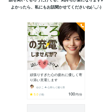
よかったら、私にもお話聞かせてくださいね(˶′◡′˶)
頑張りすぎた心の疲れに優しく寄
り添い充電します
ゆさこ ☘ 心和らぐ拠り所
100
5.0
円
/分
(18)