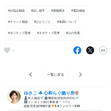
#お悩み相談
#話し相手
#愚痴聞き
#電話相談
#チャット相談
#ひとりごと
#体調について
#ポジティブ思考
#ネガティブ思考
#心の充電
16
一覧に戻る
ゆさこ ☘ 心和らぐ拠り所
本人確認
機密保持契約(NDA)
インボイス発行事業者
未登録
総販売実績
109
評価
5.0
フォロワー
230