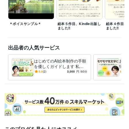
お問い合わせだけでも大歓迎です♪⸜(*ˊᵕˋ*)⸝‬

お気軽にメッセージくださいね✨
経験職種
営業 / 営業事務・アシスタント
経験年数 : 5年
＊ボイスサンプル＊
絵本５作目、Kindle出版し
絵本４作目、Ki
事務・ビジネスサポート / 事務（一般事務）
経験年数 : 7年
ました‼︎
ました‼
ライフスタイル・その他 / アドバイザー
経験年数 : 7年
職歴
出品者の人気サービス
自動車メーカー系 商社
1992年3月 ~ 1996年12月
セレクトショップ〜婦人服売り場
1997年1月 ~ 2004年8月
はじめてのAI絵本制作の手順
お手
某・物流会社
2006年5月 ~ 2007年10月
を優しくガイドします 私に
悩み
全国展開の雑貨店本社
2013年3月 ~ 2019年6月
も出来た！絵やAIが苦手で
人間
5.0
(2)
3,000
円
/60分
5.0
＊おまけ＊場末のスナック
1997年12月 ~ 1999年12月
も、絵本は作れます♪
来…
☆
受賞歴
ココナラブログ始めました♪
絵本『シェルルとキラキラの葉っぱ』Ki
ndle出版
『しなやかさ～心を緩める小さなヒント～』Kindle出版
絵
本『きつねのステップ』Kindle出版
絵本『ルナとコタのおうち』Kin
dle出版
絵本『リスのコロンとことばのおくりもの』Kindle出版
絵
本『トゲトゲのなかみ』Kindle出版
資格・検定
上級心理カウンセラー
取得年 : 2022年
このブログを見た人にオススメ