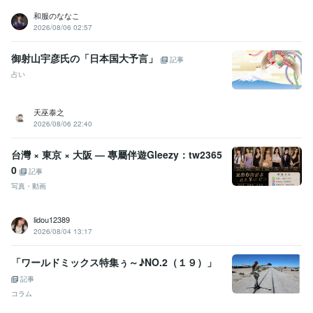
和服のななこ
プログラミング言語・フレームワーク
2026/08/06 02:57
C:2年
CSS:2年
HTML:2年
御射山宇彦氏の「日本国大予言」
ビジネス・クリエイティブツール
記事
Excel:10年
Google スプレッドシート:5年
Google スライド:5年
占い
Google ドキュメント:5年
Numbers:5年
Pages:2年
PowerPoint:10年
Word:10年
BASE:5年
カラーミーショップ:2年
Moneyfoward:0年
天巫泰之
iMovie:2年
Vrew:1年
VLLO:1年
Canva:1年
2026/08/06 22:40
得意分野
悩み相談・カウンセリング
悩み相談/愚痴聞き/LGBTQ相談
台灣 × 東京 × 大阪 — 專屬伴遊Gleezy：tw2365
恋愛 相談 悩み
0
記事
ビジネス代行・事務代行
書類作成/データ入力/データ整理
写真・動画
ビジネス 事務
lidou12389
2026/08/04 13:17
「ワールドミックス特集ぅ～♪NO.2（１９）」
記事
コラム