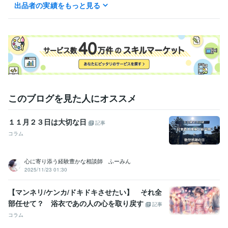
上記の連絡可能時間と同様です。

出品者の実績をもっと見る
（※相談相手の対応時間のみ、状況により最終の時間（17：00）が変更
となる場合があります。）
経験職種
クリエイター / ライター・編集
経験年数 : 3年
エンジニア / システムエンジニア
経験年数 : 1年
事務・ビジネスサポート / 事務（一般事務）
経験年数 : 5年
生産・品質管理 / 生産技術・製造技術
経験年数 : 1年
職歴
このブログを見た人にオススメ
株式会社ラック
2016年3月 ~ 2016年7月
株式会社社オークラマイクロコーティング
2017年2月 ~ 2017年5月
１１月２３日は大切な日
株式会社システムズ・デザイン
2017年10月 ~ 2018年3月
記事
日本フードデリバリー株式会社
2018年4月 ~ 2021年4月
コラム
株式会社野村通信設備
2021年5月 ~ 2021年6月
グローデトレーディング株式会社
2021年7月 ~ 2023年3月
心に寄り添う経験豊かな相談師 ふーみん
フリーランス
2023年8月 ~ 現在
2025/11/23 01:30
資格・検定
【マンネリ/ケンカ/ドキドキさせたい】 それ全
情報処理技術者（基本情報技術者）
取得年 : 2013年
部任せて？ 浴衣であの人の心を取り戻す
普通自動車第一種運転免許
取得年 : 2011年
記事
マイクロソフト オフィス スペシャリスト（MOS）
取得年 : 2011年
コラム
普通自動二輪免許
取得年 : 2014年