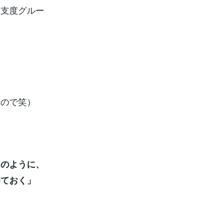
身支度グルー
ので笑）
このように、
めておく」
。