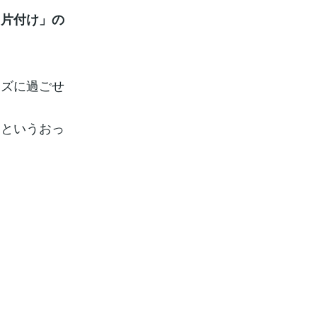
と片付け」の
。
ズに過ごせ
というおっ