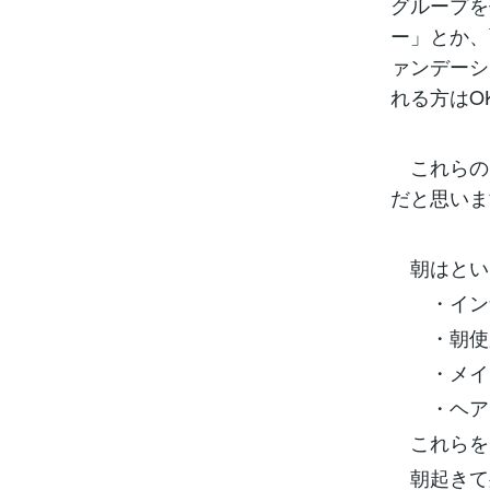
グループを
ー」とか、
ァンデーシ
れる方はO
これらの
だと思いま
朝はとい
・インナ
・朝使用
・メイ
・ヘアア
これらを
朝起きて