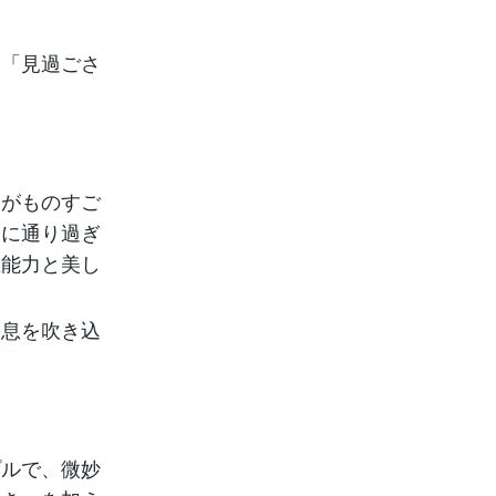
る「見過ごさ
指がものすご
間に通り過ぎ
在能力と美し
「息を吹き込
プルで、微妙