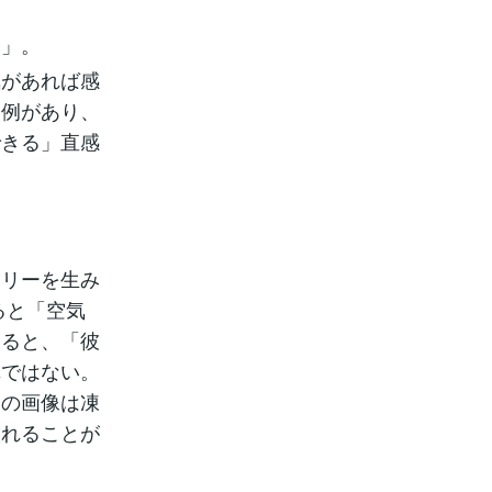
つ」。
気があれば感
た例があり、
できる」直感
ーリーを生み
ると「空気
すると、「彼
真ではない。
一の画像は凍
入れることが