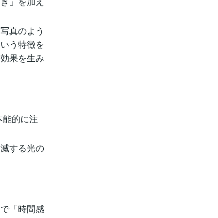
動き」を加え
は写真のよう
という特徴を
」効果を生み
本能的に注
点滅する光の
。
とで「時間感