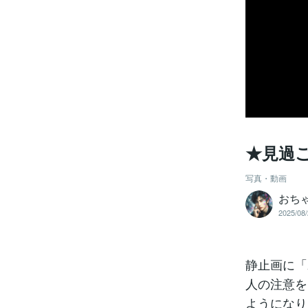
★見過
写真・動画
おち
2025/08/
静止画に「
人の注意を
ようになり