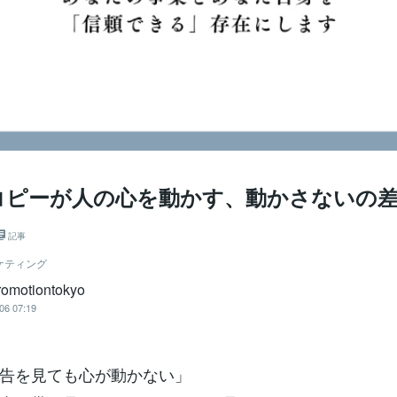
コピーが人の心を動かす、動かさないの
記事
ケティング
promotiontokyo
06 07:19
告を見ても心が動かない」