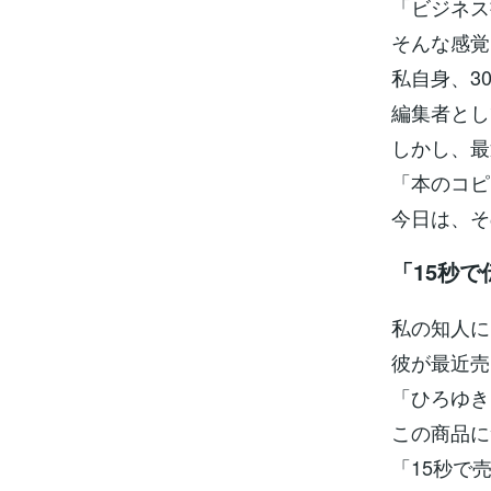
「ビジネス
そんな感覚
私自身、3
編集者とし
しかし、最
「本のコピ
今日は、そ
「15秒
私の知人に
彼が最近売
「ひろゆき
この商品に
「15秒で