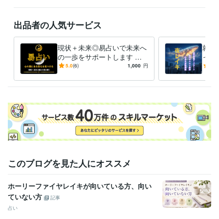
占い
卜占術
タロット占い
恋愛タロット
オラクルカード
易占い
ダウジング
タロット仕事
出品者の人気サービス
ルーン占い
占い
レイキヒーリング
現状＋未来◎易占いで未来へ
就寝
語学力
の一歩をサポートします 未
った
英語
日常会話レベル
来の兆しを知る◎周易を用
まど
5.0
(6)
1,000
円
5.0
い、あなたの背中をそっと押
浸透
します◎
このブログを見た人にオススメ
ホーリーファイヤレイキが向いている方、向い
ていない方
記事
占い