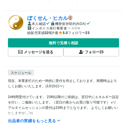
ぼくせん・ヒカル
本人確認
機密保持契約(NDA)
インボイス発行事業者
未登録
総販売実績
225
評価
5.0
フォロワー
23
無料で見積り相談
メッセージを送る
フォロー
23
スケジュール
現在、本業多忙のため一時的に受付を停止しております。再開時はよろ
しくお願いいたします。(3月20日〜）

24時間受付けています。 23時以降のご依頼は、翌日中にエネルギー設定
を行い、ご連絡いたします。（翌日の夜からお受け取り可能です） ※リ
アルタイムセッションの受付は23時までとなります。 よろしくお願いい
たします(o˘◡˘o)

出品者の実績をもっと見る
得意分野