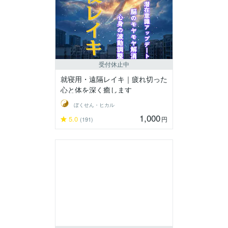
受付休止中
就寝用・遠隔レイキ｜疲れ切った
心と体を深く癒します
ぼくせん・ヒカル
1,000
5.0
円
(191)