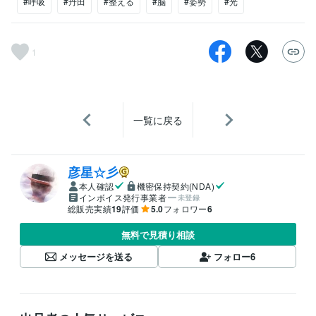
#呼吸
#丹田
#整える
#脳
#姿勢
#光
1
一覧に戻る
彦星☆彡
本人確認
機密保持契約(NDA)
インボイス発行事業者
未登録
総販売実績
19
評価
5.0
フォロワー
6
無料で見積り相談
メッセージを送る
フォロー
6