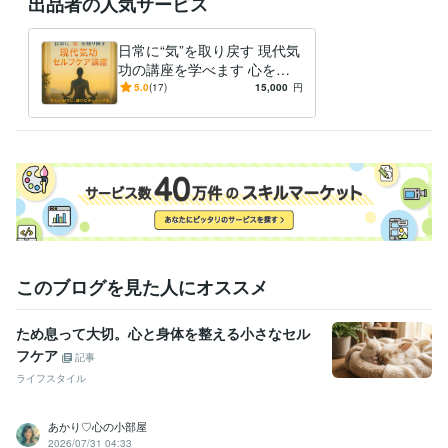
出品者の人気サービス
日常に“気”を取り戻す 現代気
功の講座を学べます 心をほ
どき、気を整えるひととき。
5.0
(17)
15,000
円
忙しさに、静けさの調律を。
このブログを見た人にオススメ
ため息って大切。心と身体を整える小さなセル
フケア
記事
ライフスタイル
あかり♡心の小部屋
2026/07/31 04:33