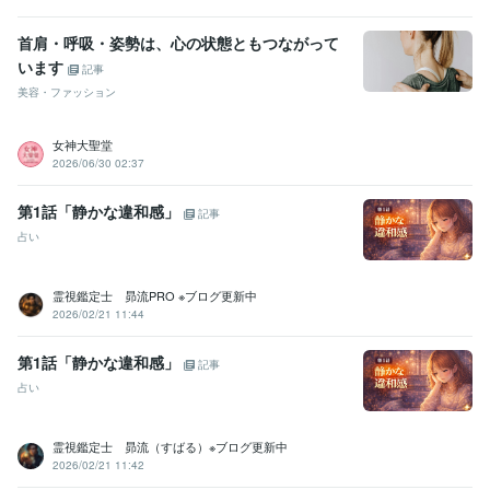
首肩・呼吸・姿勢は、心の状態ともつながって
います
記事
美容・ファッション
女神大聖堂
2026/06/30 02:37
第1話「静かな違和感」
記事
占い
霊視鑑定士 昴流PRO ※ブログ更新中
2026/02/21 11:44
第1話「静かな違和感」
記事
占い
霊視鑑定士 昴流（すばる）※ブログ更新中
2026/02/21 11:42