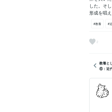
した。そし
形成を唱え
#教養
#
2
教養と
⑥：近