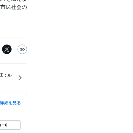
な市民社会の
➀：ル
詳細を見る
ロー
6