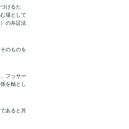
礎づけるた
包む場として
一）の弁証法
象そのものを
学、フッサー
関係を軸とし
人であると共