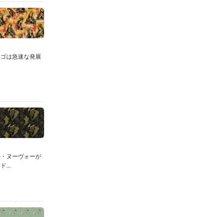
カゴは急速な発展
ル・ヌーヴォーが
..