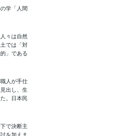
柄の学「人間
は人々は自然
風土では「対
理的」である
の職人が手仕
を見出し、生
した。日本民
の下で決断主
検討を加えま