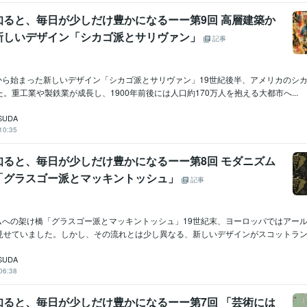
知ると、毎日が少しだけ豊かになるーー第9回 高層建築か
新しいデザイン「シカゴ派とサリヴァン」
記事
築から始まった新しいデザイン「シカゴ派とサリヴァン」19世紀後半、アメリカのシ
。重工業や製鉄業が成長し、1900年前後には人口約170万人を抱える大都市へ...
SUDA
10:35
知ると、毎日が少しだけ豊かになるーー第8回 モダニズム
「グラスゴー派とマッキントッシュ」
記事
ズムへの架け橋「グラスゴー派とマッキントッシュ」19世紀末、ヨーロッパではアー
見せていました。しかし、その流れとは少し異なる、新しいデザインがスコットランド.
SUDA
06:38
知ると、毎日が少しだけ豊かになるーー第7回 「芸術には