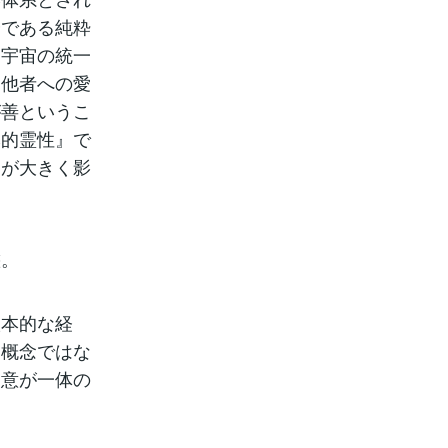
分である純粋
く宇宙の統一
て他者への愛
が善というこ
本的霊性』で
神が大きく影
態。
根本的な経
な概念ではな
・意が一体の