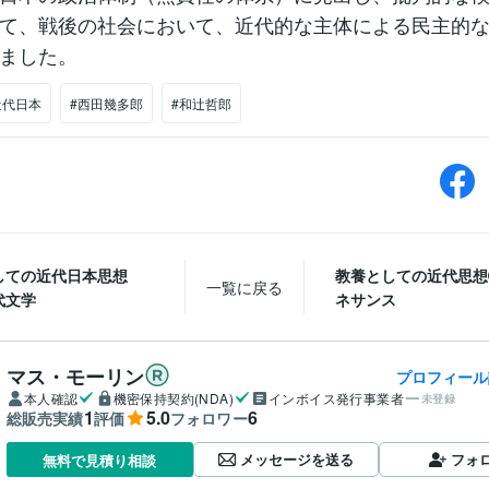
て、戦後の社会において、近代的な主体による民主的
ました。
近代日本
#西田幾多郎
#和辻哲郎
しての近代日本思想
教養としての近代思想
一覧に戻る
代文学
ネサンス
マス・モーリン
プロフィール
本人確認
機密保持契約(NDA)
インボイス発行事業者
未登録
1
5.0
6
総販売実績
評価
フォロワー
メッセージを送る
フォ
無料で見積り相談