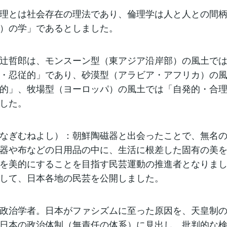
理とは社会存在の理法であり、倫理学は人と人との間
）の学」であるとしました。
辻哲郎は、モンスーン型（東アジア沿岸部）の風土で
・忍従的」であり、砂漠型（アラビア・アフリカ）の
的」、牧場型（ヨーロッパ）の風土では「自発的・合
した。
なぎむねよし）：朝鮮陶磁器と出会ったことで、無名
器や布などの日用品の中に、生活に根差した固有の美
を美的にすることを目指す民芸運動の推進者となりま
して、日本各地の民芸を公開しました。
政治学者。日本がファシズムに至った原因を、天皇制
日本の政治体制（無責任の体系）に見出し、批判的な