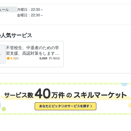
ュール
月曜日：22:30～

金曜日：22:30～
の人気サービス
不登校生、中退者のための学
習支援、高認対策をします
小・中不登校生への学習支
5.0
(1)
5,000
円
/60分
援、高校中退者への高卒認定
対策です！