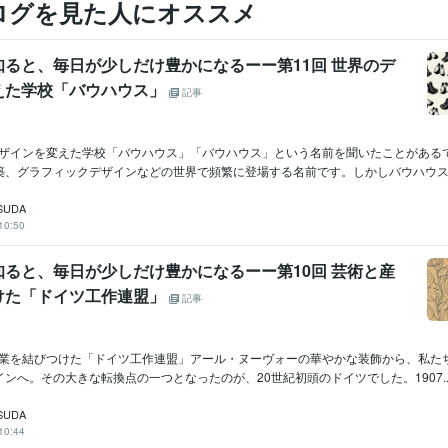
ログを見た人にオススメ
知ると、毎日が少しだけ豊かになるーー第11回 世界のデ
えた学校「バウハウス」
記事
のデザインを変えた学校「バウハウス」「バウハウス」という名前を聞いたことがある
築、グラフィックデザインなどの世界で頻繁に登場する名前です。しかしバウハウスは.
SUDA
10:50
知ると、毎日が少しだけ豊かになるーー第10回 芸術と産
けた「ドイツ工作連盟」
記事
と産業を結びつけた「ドイツ工作連盟」アール・ヌーヴォーの華やかな装飾から、私た
ンへ。その大きな転換点の一つとなったのが、20世紀初頭のドイツでした。1907..
SUDA
10:44