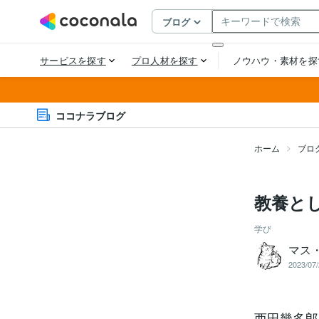
ココナラブログ
ホーム
ブロ
教養と
学び
マス
2023/07/
西田幾多郎