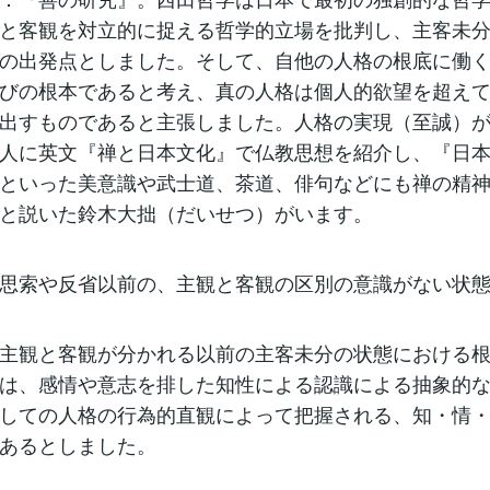
と客観を対立的に捉える哲学的立場を批判し、主客未
の出発点としました。そして、自他の人格の根底に働
びの根本であると考え、真の人格は個人的欲望を超え
出すものであると主張しました。人格の実現（至誠）
人に英文『禅と日本文化』で仏教思想を紹介し、『日
といった美意識や武士道、茶道、俳句などにも禅の精
と説いた鈴木大拙（だいせつ）がいます。
思索や反省以前の、主観と客観の区別の意識がない状
主観と客観が分かれる以前の主客未分の状態における
は、感情や意志を排した知性による認識による抽象的
しての人格の行為的直観によって把握される、知・情
あるとしました。