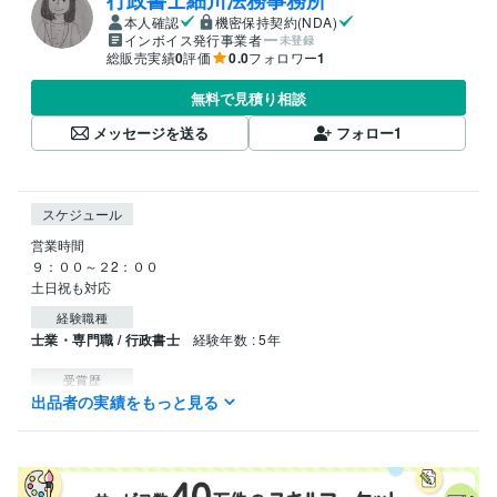
行政書士細川法務事務所
本人確認
機密保持契約(NDA)
インボイス発行事業者
未登録
総販売実績
0
評価
0.0
フォロワー
1
無料で見積り相談
メッセージを送る
フォロー
1
スケジュール
営業時間

９：００～２2：００

経験職種
士業・専門職 / 行政書士
経験年数 : 5年
受賞歴
出品者の実績をもっと見る
相続手続き相談会
相続相談会
相続相談会
相続相談会
資格・検定
行政書士
取得年 : 2013年
保育士
取得年 : 2000年