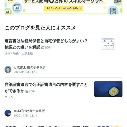
社会福祉主事任用資格
取得年 : 2000年
得意分野
ビジネス代行・事務代行
相続手続きに必要な戸籍取得代行致しま
す。
このブログを見た人にオススメ
相続 行政書士 戸籍
相続関係説明図
相続
戸籍 相続人特定
遺言書は法務局保管と自宅保管どちらがよい？
検認との違いを解説
記事
法律・税務・士業全般
行政書士 猫の手事務所
2023/04/23 04:40
自筆証書遺言で公正証書遺言の内容を覆すこと
ができるか
記事
コラム
南本町行政書士事務所
2025/10/24 02:11