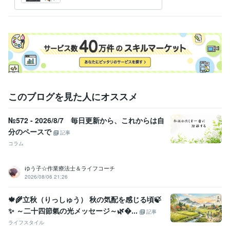
ょうか
このブログを見た人にオススメ
№572 - 2026/8/7 毎日更新から、これからは自
分のペースで
記事
コラム
ゆう子☆作業療法士＆ライフコーチ
2026/08/06 21:26
🍁🌾立秋（りっしゅう） 秋の気配を感じる頃🍃
✨ ～二十四節氣の光メッセージ～🌿...
記事
ライフスタイル