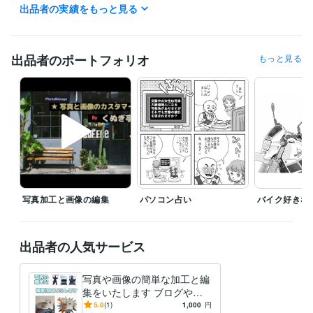
出品者の実績をもっと見る
受賞歴
1979年みのり書房の雑誌コミックアゲインで新人賞
出品者のポートフォリオ
もっと見る
得意分野
イラスト作成・漫画制作
線画でのイラストで地図などもやります
漫画 イラスト
デザイン制作
写真編集及び画像加工
写真編集及び画像加工
写真加工と画像の編集
パソコン占い
バイク好きな
出品者の人気サービス
写真や画像の簡単な加工と編
集をいたします ブログやホ
ームページなどにいかがでし
5.0
(1)
1,000
円