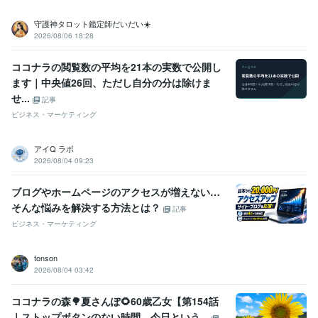
守護神タロット鑑定師だいだい☀️
2026/08/06 18:28
ココナラの閲覧数の平均を21本の実数で公開し
ます｜中央値26回、ただし自分の分は除けま
せ...
記事
ビジネス・マーケティング
アイQ ラボ
2026/08/04 09:23
ブログやホームページのアクセスが増えない…
そんな悩みを解決する方法とは？
記事
ビジネス・マーケティング
tonson
2026/08/04 03:42
ココナラの森🌳夏さんぽ🌻60歳乙女【第154話
｜ストップボタンのない時間。今日という...