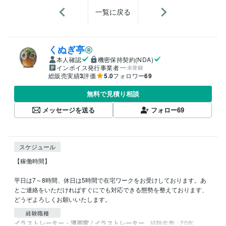
一覧に戻る
くぬぎ亭
本人確認
機密保持契約(NDA)
インボイス発行事業者
未登録
総販売実績
3
評価
5.0
フォロワー
69
無料で見積り相談
メッセージを送る
フォロー
69
スケジュール
【稼働時間】

平日は7～8時間、休日は5時間で在宅ワークをお受けしております。あ
とご連絡をいただければすぐにでも対応できる態勢を整えております、
経験職種
イラストレーター・漫画家 / イラストレーター
経験年数 : 20年