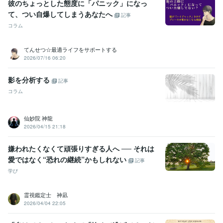
彼のちょっとした態度に「パニック」になっ
て、つい自爆してしまうあなたへ
記事
コラム
てんせつ☆最適ライフをサポートする
2026/07/16 06:20
影を分析する
記事
コラム
仙妙院 神龍
2026/04/15 21:18
嫌われたくなくて頑張りすぎる人へ ── それは
愛ではなく“恐れの継続”かもしれない
記事
学び
霊視鑑定士 神凪
2026/04/04 22:05