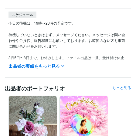
スケジュール
今日の待機は、19時〜23時の予定です。

待機していないときはまず、メッセージください。メッセージは問い合
わせやご挨拶、報告程度にお願いしております。お時間のない方も事前
に問い合わせをお願いします。

8月5日〜8日まで、お休みします。ファイル出品は一旦、受け付け休止
にしますが、その後、復活予定です。この期間は電話鑑定もお休みしま
出品者の実績をもっと見る
す。

深夜待機は基本的に水曜日と金曜日です。月、火、水、金は、日中の鑑
定は出来ません。御了承ください。

出品者のポートフォリオ
もっと見る
以前同様、深夜帯の鑑定希望の方は、少なくとも前々日までのご予約を
お願いします。寝ている間にメールをいただいても、対応できません。
ご了承ください。

※予約の方は、翌日を含め、第三希望まで、お願いします。待機時間内で
の予約をお願いしております。
職歴