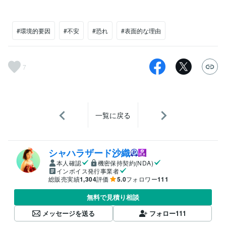
#環境的要因
#不安
#恐れ
#表面的な理由
7
一覧に戻る
シャハラザード沙織
本人確認
機密保持契約(NDA)
インボイス発行事業者
総販売実績
1,304
評価
5.0
フォロワー
111
無料で見積り相談
メッセージを送る
フォロー
111