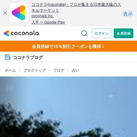
会員登録で10％割引クーポンを獲得！
ココナラブログ
ホーム
ブログトップ
ブログ
占い