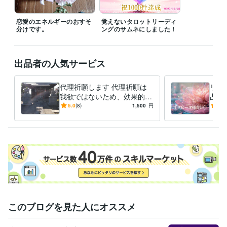
とある自治体
2010年3月 ~ 2024年11月
恋愛のエネルギーのおすそ
覚えないタロットリーディ
受賞歴
分けです。
ングのサムネにしました！
ココナラ　プラチナランクイン
ココナラ販売数100件
ココナラ販売
数300件
ココナラ販売数500件
ココナラ　認定占い師
ココナラ販売
数800件
ココナラ販売件数1000件
出品者の人気サービス
資格・検定
介護福祉士
取得年 : 2005年
代理祈願します 代理祈願は
リピ
ケアマネジャー（介護支援専門員）
我欲ではないため、効果的な
取得年 : 2007年
占い
ようです。
過や
精神保健福祉士
取得年 : 2008年
5.0
(8)
1,500
円
5.0
に応
保育士
取得年 : 2010年
社会福祉士
取得年 : 2011年
メンタルヘルスマネジメント検定
取得年 : 2017年
得意分野
占い
霊感タロット、オラクルカードなどの占い
現実的な相談、カウ
ンセリング
学歴
愛知学院大学
1990年3月 ~ 1994年2月
このブログを見た人にオススメ