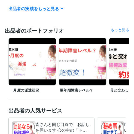
「男」から「女」へと　性別を変えた私が

出品者の実績をもっと見る
皆さんの「心の声」を　お聞きします。

ご希望の時間は「１分」からで　大丈夫ですよ(^_-)-☆

「短くって　拍子抜け　されないかなぁ？」なんて思わなくても　大丈
出品者のポートフォリオ
もっと見る
夫ですよ。

『愚痴』でも『悩み事』でも　なんでも　お聞きします。　

唯、

皆さんの背景を　より理解する為に　時々質問しながら　会話させて下
さいね。

相談料は　１分１００円

大切な「お金」を大事に使って頂く為にも

貴重な時間を悩み事で費やしてしまうのは　何か「損した気分？」

一月度の派遣状況
更年期障害レベル？
母と交わした
なら、

言いたい事だけを言って下さるだけでも　いいのかも。

私が「あわ　あわ」と言葉を探している間に

出品者の人気サービス
電話　切っちゃってもらっても　大丈夫ですよ。

皆さんと同じ目線で お話し
絶対
でも　いきなりだと驚いちゃうかも　なので

を伺います 心の中の「ト
い事
「切るよォ！」なんて声を掛けてもらって
