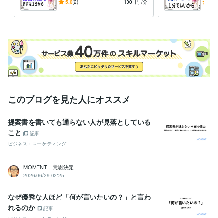
ゲ」を抜く お手伝いをさせ
言い
5.0
(2)
100
円
/分
5.0
一方的に受話器を置いてもらっても　構いませんよ。

て頂きます。
誓い
きま
注意点として

私は「カウンセリング」は出来ません。

その道の専門家では　ありません。

＝ココナラブログ＝

　エッセー色を解き放ち、

　私・虎紫志織の『人＆なり』を　余すことなく知ってもらいたく

　日記感覚で　語って参ります。
このブログを見た人にオススメ
受賞歴
　あすたいむ倶楽部　　ＬＧＢＴ体験談
　あすたいむ倶楽部　　Ｌ
ＧＢＴ体験談
　あすたいむ倶楽部　　ＬＧＢＴ体験談
ごぶごぶファ
提案書を書いても通らない人が見落としている
ミリー　メンバー入り
ココナラ　登録
ココナラ　初出品
ココナ
こと
記事
ラ　初「フォロー＆お気に入り」
ココナラ　初めての御購入者様
コ
ビジネス・マーケティング
コナラ　『出品者ランク』レギュラー入り
得意分野
MOMENT｜意思決定
2026/06/29 02:25
悩み相談・カウンセリング
お話を聞きます。
悩み事 専門性不可
悩み相談・カウンセリング
「性同一性障害」に関する体験談
なぜ優秀な人ほど「何が言いたいの？」と言わ
性同一性障害
れるのか
記事