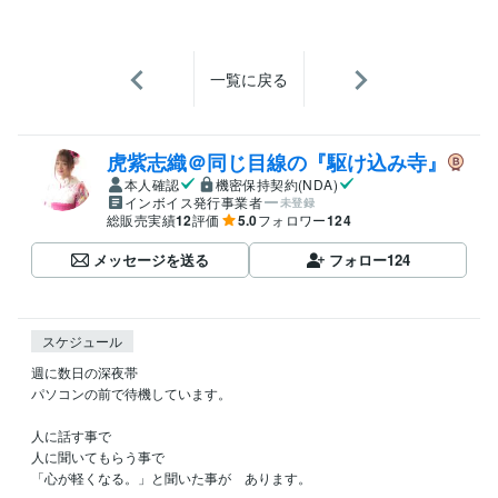
一覧に戻る
虎紫志織＠同じ目線の『駆け込み寺』
本人確認
機密保持契約(NDA)
インボイス発行事業者
未登録
総販売実績
12
評価
5.0
フォロワー
124
メッセージを送る
フォロー
124
スケジュール
週に数日の深夜帯

パソコンの前で待機しています。

人に話す事で

人に聞いてもらう事で

「心が軽くなる。」と聞いた事が　あります。
