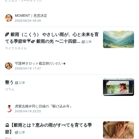
ビジネス・マーケティング
MOMENT｜意思決定
2026/06/24 09:39
🌾 穀雨（こくう） やさしい雨が、心と未来を育
てる季節🌸☔🌿 穀雨の光 〜二十四節...
記事
ライフスタイル
守護神タロット鑑定師だいだい☀️
2026/04/19 17:47
整う
記事
コラム
虎紫志織＠同じ目線の『駆け込み寺』
2026/04/19 23:23
🔮【穀雨とは？恵みの雨がすべてを育てる季
節】
記事
学び