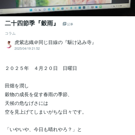
二十四節季『穀雨』
記事
コラム
虎紫志織＠同じ目線の『駆け込み寺』
2025/04/19 21:52
２０２５年 ４月２０日 日曜日
田畑を潤し
穀物の成長を促す春雨の季節、
天候の危なげさには
空を見上げてしまいがちな日々です。
「いやいや、今日も晴れやろ？」と