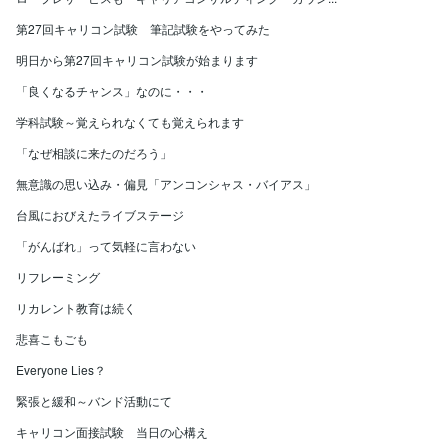
第27回キャリコン試験 筆記試験をやってみた
明日から第27回キャリコン試験が始まります
「良くなるチャンス」なのに・・・
学科試験～覚えられなくても覚えられます
「なぜ相談に来たのだろう」
無意識の思い込み・偏見「アンコンシャス・バイアス」
台風におびえたライブステージ
「がんばれ」って気軽に言わない
リフレーミング
リカレント教育は続く
悲喜こもごも
Everyone Lies？
緊張と緩和～バンド活動にて
キャリコン面接試験 当日の心構え