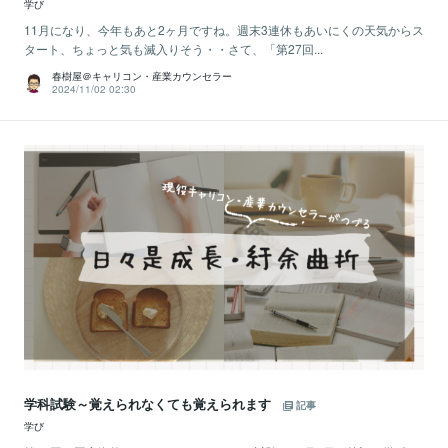
学び
11月になり、今年もあと2ヶ月ですね。週末3連休もあいにくの天気からス
タート、ちょっと気も滅入りそう・・さて、「第27回...
春樹屋＠キャリコン・産業カウンセラー
2024/11/02 02:30
学科試験～覚えられなくても覚えられます
記事
学び