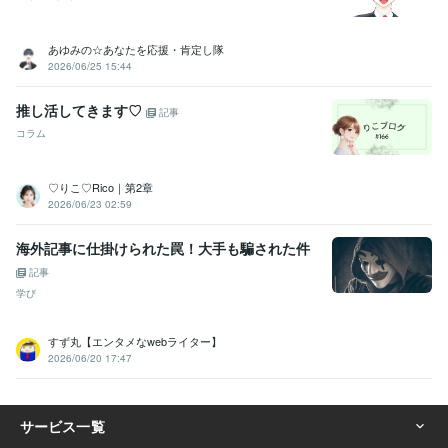
あゆみの☆あなたを応援・肯定し隊
2026/06/25 15:44
推し活してきます♡
記事
コラム
♡りこ♡Rico｜第2章
2026/06/23 02:59
海外記事に仕掛けられた罠！大手も騙された件
記事
学び
すず丸【エンタメなwebライター】
2026/06/20 17:47