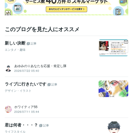
普通自動車第一種運転免許
取得年 : 1991年
マイクロソフト オフィス スペシャリスト（MOS）
取得年 : 2018年
ビジネス・クリエイティブツール
Excel:25年
PowerPoint:25年
Word:25年
Filmora:2年
Canva:2年
このブログを見た人にオススメ
Cubase:15年
新しい決断
得意分野
記事
悩み相談・カウンセリング
産業カウンセラー
キャリアコンサルタン
エンタメ・趣味
ト
学習指導・資格・キャリア相談
キャリアコンサルタント試験　実技
あゆみの☆あなたを応援・肯定し隊
試験対策
就活相談・自己分析・ES添削・面接対策
2026/07/22 05:40
学歴
工業系大学
1992年3月 ~ 1997年2月
ライブに行きたいです
記事
デザイン・イラスト
語学力
英語
ビジネスレベル
ホワイティア55
2026/07/11 05:44
君は何者・・・？
記事
ライフスタイル