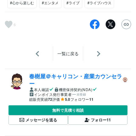
#心から楽しむ
#エンタメ
#ライブ
#ライブハウス
6
一覧に戻る
春樹屋＠キャリコン・産業カウンセラ
ー
本人確認
機密保持契約(NDA)
インボイス発行事業者
未登録
総販売実績
72
評価
5.0
フォロワー
11
無料で見積り相談
メッセージを送る
フォロー
11