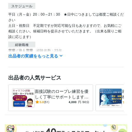
スケジュール
平日（月～金）20：00～21：30　★日中につきましては都度ご相談くだ
さい

土日・祝祭日　不定期ですが対応可能な日もありますので、お気軽にご
相談ください。候補日時を提示させていただきます。（出来る限りご相
談に応じます）
経験職種
営業 / 法人営業
経験年数 : 23年
出品者の実績をもっと見る
職歴
ITシステム＆電子部品輸入販売会社
2000年3月 ~ 2019年11月
199
7年3月 ~ 2000年2月
出品者の人気サービス
ITシステム・人材紹介 B社
2019年12月 ~ 2020年10月
受賞歴
面接試験のロープレ練習を優
就活
ココナラ　レギュラーランク獲得
ココナラ　シルバーランク獲得
コ
しく丁寧にサポートします
相談
コナラ　プラチナランク獲得
オールA判定一発合格のキャ
ン・
5.0
(51)
4,000
円
/90分
5.0
リコンが「苦手」を「自信」
リア
資格・検定
に変える
キャリアコンサルタント
取得年 : 2022年
産業カウンセラー
取得年 : 2021年
メンタルヘルスマネジメント検定
取得年 : 2022年