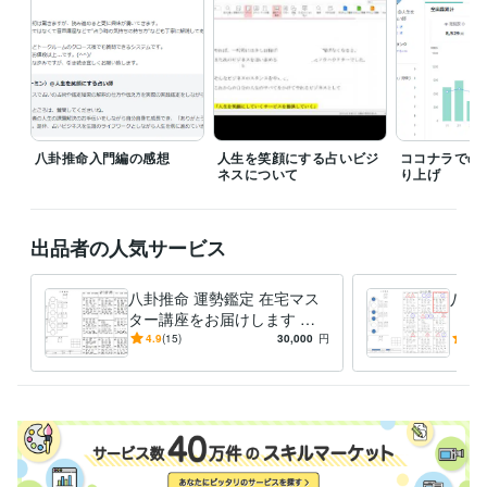
オンラインレッスン・習い事
占いビジネスのオンライン講座
占いビジネス
八卦推命入門編の感想
人生を笑顔にする占いビジ
ココナラでの2
ネスについて
り上げ
出品者の人気サービス
八卦推命 運勢鑑定 在宅マス
八卦
ター講座をお届けします 初
（テ
心者でも簡単！全く新しい運
心者
4.9
(15)
30,000
円
5.0
勢鑑定法をマスターできま
鑑定
す。