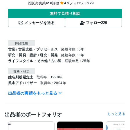
総販売実績
418
評価
4.9
フォロワー
229
無料で見積り相談
メッセージを送る
フォロー
229
経験職種
営業 / 営業支援・プリセールス
経験年数 : 5年
研究・開発・設計 / 研究・開発
経験年数 : 8年
ライフスタイル・その他 / 占い師
経験年数 : 25年
資格・検定
姓名判断鑑定士
取得年 : 1998年
風水アドバイザー
取得年 : 2004年
出品者の実績をもっと見る
その他ツール
タイプ診断:11年
相性診断:11年
健康アドバイザー:13年
姓名判断:23年
風水鑑定:18年
八卦推命運勢鑑定:19年
出品者のポートフォリオ
もっと見る
得意分野
占い
姓名判断　タイプ診断　風水　八卦推命　
占い 開運 人生