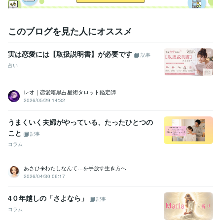
このブログを見た人にオススメ
実は恋愛には【取扱説明書】が必要です
記事
占い
レオ｜恋愛暗黒占星術タロット鑑定師
2026/05/29 14:32
うまくいく夫婦がやっている、たったひとつの
こと
記事
コラム
あさひ☀️わたしなんて…を手放す生き方へ
2026/04/30 06:17
4０年越しの「さよなら」
記事
コラム