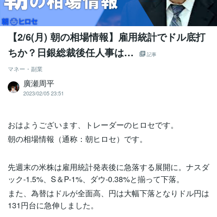
【2/6(月) 朝の相場情報】雇用統計でドル底打
ちか？日銀総裁後任人事は…
記事
マネー・副業
廣瀬周平
2023/02/05 23:51
おはようございます、トレーダーのヒロセです。
朝の相場情報（通称：朝ヒロセ）です。
先週末の米株は雇用統計発表後に急落する展開に。ナスダ
ック-1.5%、S＆P-1%、ダウ-0.38%と揃って下落。
また、為替はドルが全面高、円は大幅下落となりドル円は
131円台に急伸しました。