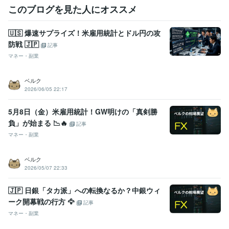
このブログを見た人にオススメ
​🇺🇸 爆速サプライズ！米雇用統計とドル円の攻
防戦 🇯🇵
記事
マネー・副業
ベルク
2026/06/05 22:17
5月8日（金）米雇用統計！GW明けの「真剣勝
負」が始まる 📉🔥
記事
マネー・副業
ベルク
2026/05/07 22:33
​🇯🇵 日銀「タカ派」への転換なるか？中銀ウィ
ーク開幕戦の行方 🦅
記事
マネー・副業