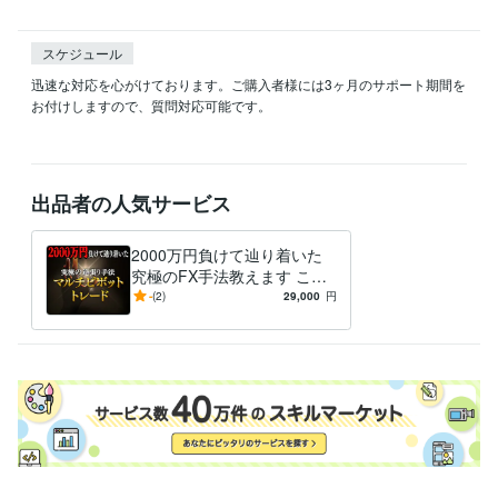
スケジュール
迅速な対応を心がけております。ご購入者様には3ヶ月のサポート期間を
お付けしますので、質問対応可能です。

出品者の人気サービス
2000万円負けて辿り着いた
究極のFX手法教えます これ
であなたも専業に！手法、資
-
(2)
29,000
円
金管理その他全てを動画にて
解説