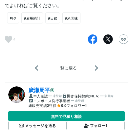
でよければご覧ください。
#FX
#雇用統計
#日銀
#米国株
6
一覧に戻る
廣瀬周平
本人確認
機密保持契約(NDA)
未登録
未登録
インボイス発行事業者
未登録
総販売実績
2
評価
0.0
フォロワー
1
無料で見積り相談
メッセージを送る
フォロー
1