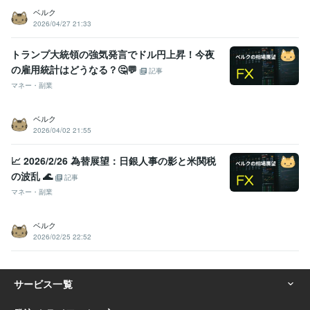
ベルク
2026/04/27 21:33
トランプ大統領の強気発言でドル円上昇！今夜
の雇用統計はどうなる？🤔💬
記事
マネー・副業
ベルク
2026/04/02 21:55
​📈 2026/2/26 為替展望：日銀人事の影と米関税
の波乱 🌊
記事
マネー・副業
ベルク
2026/02/25 22:52