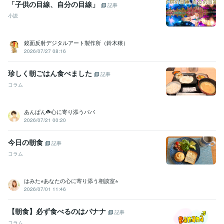
「子供の目線、自分の目線」
記事
小説
鏡面反射デジタルアート製作所（鈴木穣）
2026/07/27 08:16
珍しく朝ごはん食べました
記事
コラム
あんぱん☘️心に寄り添うパパ
2026/07/21 00:20
今日の朝食
記事
コラム
はみた⭐︎あなたの心に寄り添う相談室⭐︎
2026/07/01 11:46
【朝食】必ず食べるのはバナナ
記事
コラム