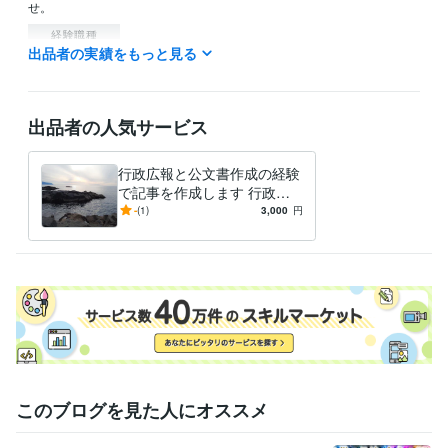
せ。
経験職種
出品者の実績をもっと見る
クリエイター / ライター・編集
経験年数 : 3年
管理 / 財務
経験年数 : 20年
管理 / 総務
経験年数 : 14年
事務・ビジネスサポート / 事務（一般事務）
経験年数 : 38年
出品者の人気サービス
ライフスタイル・その他 / 公務員
経験年数 : 38年
職歴
行政広報と公文書作成の経験
オフィス・イコアン
2021年6月 ~ 現在
で記事を作成します 行政広
報と公文書作成の経験で記事
-
(1)
3,000
円
ビジネス・クリエイティブツール
を作成し
Excel:25年
Google スプレッドシート:3年
Word:25年
その他ツール
文章の校正:25年
得意分野
ライティング・翻訳
文章作成と校正。通知文や手紙の校正など。
行政、各種ＰＲなど
このブログを見た人にオススメ