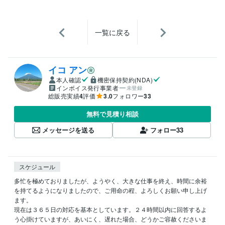
一覧に戻る
イコ アン
本人確認
機密保持契約(NDA)
インボイス発行事業者
未登録
総販売実績
4
評価
3.0
フォロワー
33
無料で見積り相談
メッセージを送る
フォロー
33
スケジュール
多忙を極めておりましたが、ようやく、大きな仕事を終え、時間に余裕
を持てるようになりましたので、ご用命の程、よろしくお願い申し上げ
ます。

現在は３６５日の対応を基本としています。２４時間以内に回答するよ
う心掛けていますが、あいにく、遅れた場合、どうかご容赦くださいま