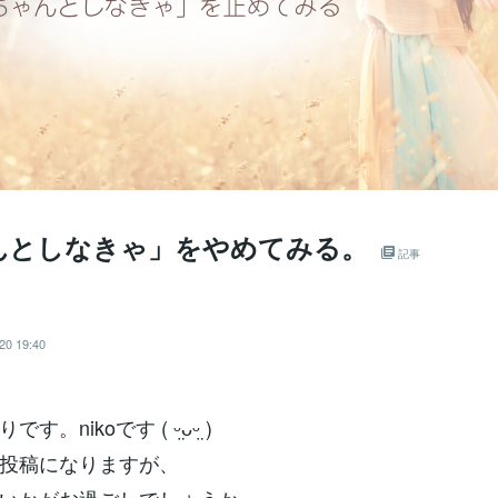
んとしなきゃ」をやめてみる。
記事
＊
20 19:40
。nikoです ( ᵕ̤ᴗᵕ̤ )
投稿になりますが、