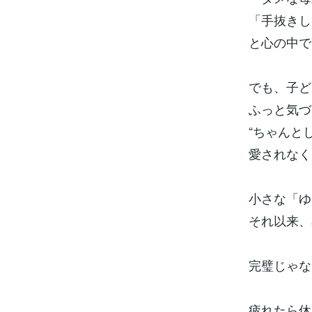
「手抜きし
と心の中で
でも、子ど
ふっと気づ
“ちゃんと
愛されなく
小さな「ゆ
それ以来、
完璧じゃな
疲れたら休