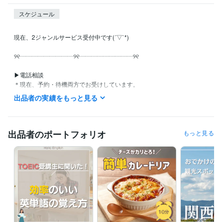
スケジュール
現在、2ジャンルサービス受付中です(´▽`*)

୨୧┈┈┈┈┈┈┈┈┈୨୧┈┈┈┈┈┈┈┈┈୨୧

▶︎電話相談

＊現在、予約・待機両方でお受けしています。

＊お急ぎの方、調整希望の方はDMでご連絡下さい。可能な限り対応させ
出品者の実績をもっと見る
て頂きます。

＊もし、お話が合わないと感じられた時は、遠慮なくお話を終了してい
ただいて大丈夫ですので、

　お気軽にお電話ください。

出品者のポートフォリオ
もっと見る
【お願い】

＊購入後のキャンセルは、ココナラーのルール上お受けすることができ
ません。

（どのような理由においても対応しかねますので、ご理解頂いた上でご
購入頂けますと幸いです。）

　理由に合わせて対応したところなのですが、現在のココナラのシステ
ムでは難しいようなので申し訳

　ありませんがご理解のほどよろしくお願いします( ᐪ꒳ᐪ )
