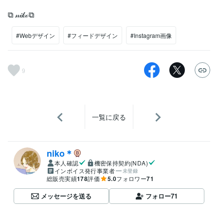
⧉ 𝓃𝒾𝓀ℴ⧉
#Webデザイン
#フィードデザイン
#Instagram画像
9
一覧に戻る
niko＊
本人確認
機密保持契約(NDA)
インボイス発行事業者
未登録
総販売実績
178
評価
5.0
フォロワー
71
メッセージを送る
フォロー
71