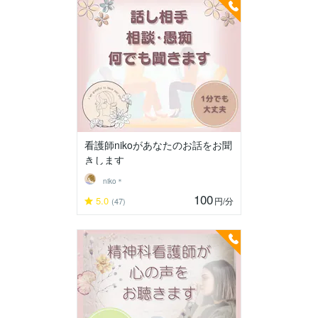
看護師nikoがあなたのお話をお聞
きします
niko＊
100
5.0
円
/分
(47)