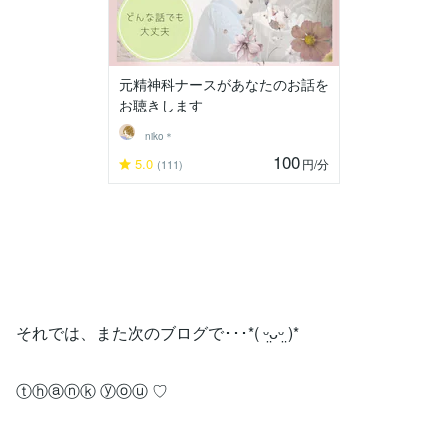
元精神科ナースがあなたのお話を
お聴きします
niko＊
100
5.0
円
/分
(111)
それでは、また次のブログで･･･*( ᵕ̤ᴗᵕ̤ )*
ⓣⓗⓐⓝⓚ ⓨⓞⓤ ♡