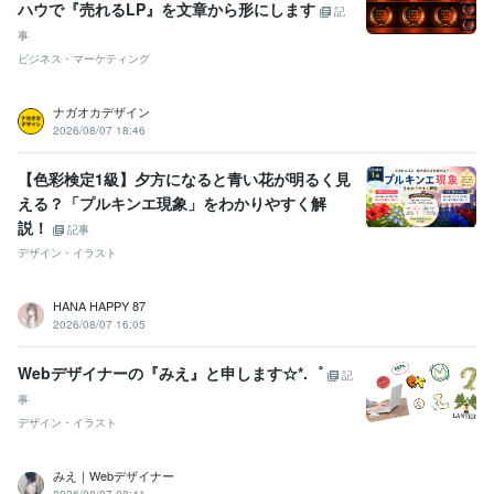
ハウで『売れるLP』を文章から形にします
受賞歴
記
プラチナランク頂きました｡°(°´ᯅ`°)°｡
社会福祉士合格しました(˶ᵔ ᵕ ᵔ
事
˶)
精神保健福祉士合格しました⸜(*ˊᗜˋ*)⸝
ビジネス・マーケティング
資格・検定
ナガオカデザイン
看護師
取得年 : 1999年
2026/08/07 18:46
保育士
取得年 : 2017年
幼稚園教諭免許
取得年 : 2019年
【色彩検定1級】夕方になると青い花が明るく見
公認心理師
取得年 : 2019年
える？「プルキンエ現象」をわかりやすく解
社会福祉士
取得年 : 2023年
説！
精神保健福祉士
取得年 : 2024年
記事
デザイン・イラスト
ビジネス・クリエイティブツール
WordPress:2年
Excel:8年
Google サイト:10年
PowerPoint:4年
HANA HAPPY 87
Word:10年
ChatGPT:1年
Canva:1年
2026/08/07 16:05
得意分野
Webデザイナーの『みえ』と申します☆*.゜
悩み相談・カウンセリング
恋愛、友人関係、仕事、育児、夫婦、な
記
ど
精神科ナース：心のお悩み全般
仕事・職場の悩み：看護師／公認
事
心理師
デザイン・イラスト
デザイン制作
SNSデザイン
チラシ・フライヤーデザイン／名刺デ
ザイン
みえ｜Webデザイナー