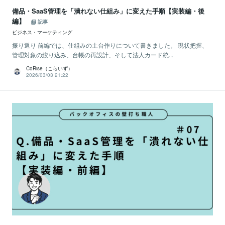
備品・SaaS管理を「潰れない仕組み」に変えた手順【実装編・後
編】
記事
ビジネス・マーケティング
振り返り 前編では、仕組みの土台作りについて書きました。 現状把握、
管理対象の絞り込み、台帳の再設計、そして法人カード統...
CoRise（こらいず）
2026/03/03 21:22