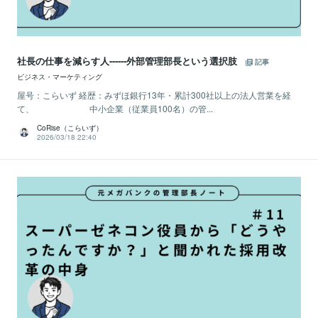
社長の仕事を減らす人------外部管理部長という選択肢
記事
ビジネス・マーケティング
屋号：こらいず 経歴：みずほ銀行13年・累計300社以上の法人営業を経
て、 中小企業（従業員100名）の管...
CoRise（こらいず）
2026/03/18 22:40