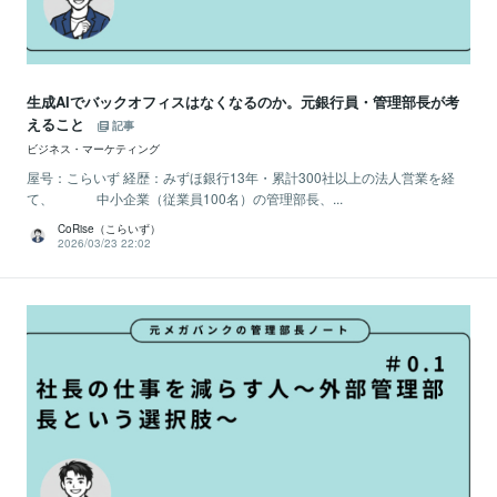
生成AIでバックオフィスはなくなるのか。元銀行員・管理部長が考
えること
記事
ビジネス・マーケティング
屋号：こらいず 経歴：みずほ銀行13年・累計300社以上の法人営業を経
て、 中小企業（従業員100名）の管理部長、...
CoRise（こらいず）
2026/03/23 22:02