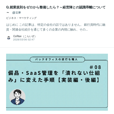
Q.就業規則をゼロから整備したら？～経営陣との認識乖離について
～
記事
ビジネス・マーケティング
はじめに この記事は、特定の会社の話ではありません。 銀行員時代に融
資・関連会社紹介を通じて多くの企業の内情に触れ、その...
CoRise（こらいず）
2026/03/06 02:47