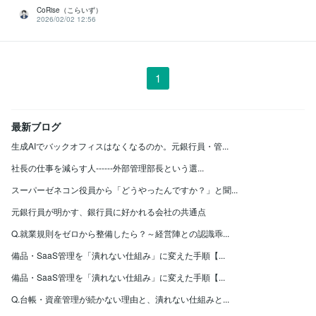
CoRise（こらいず）
2026/02/02 12:56
1
最新ブログ
生成AIでバックオフィスはなくなるのか。元銀行員・管...
社長の仕事を減らす人------外部管理部長という選...
スーパーゼネコン役員から「どうやったんですか？」と聞...
元銀行員が明かす、銀行員に好かれる会社の共通点
Q.就業規則をゼロから整備したら？～経営陣との認識乖...
備品・SaaS管理を「潰れない仕組み」に変えた手順【...
備品・SaaS管理を「潰れない仕組み」に変えた手順【...
Q.台帳・資産管理が続かない理由と、潰れない仕組みと...