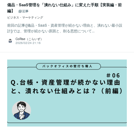
備品・SaaS管理を「潰れない仕組み」に変えた手順【実装編・前
編】
記事
ビジネス・マーケティング
前回の記事([備品・SaaS・資産管理が続かない理由と、潰れない最小設
計])では、管理が続かない原因と、削る思想について...
CoRise（こらいず）
2026/02/24 21:16