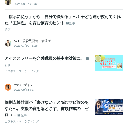
2025/08/07 22:32
「指示に従う」から「自分で決める」へ！子ども達が教えてくれ
た『主体性』を育む療育のヒント
記事
学び
AYT｜現役児発管・管理者⁠
2026/07/30 13:29
アイススラリーを介護職員の熱中症対策に。
記事
ビジネス・マーケティング
fm23デザイン
2026/06/18 09:11
個別支援計画が「書けない」と悩むサビ管のあ
なたへ。支援の質を落とさず、書類作成の「ゼ
ロ→...
記事
ビジネス・マーケティング