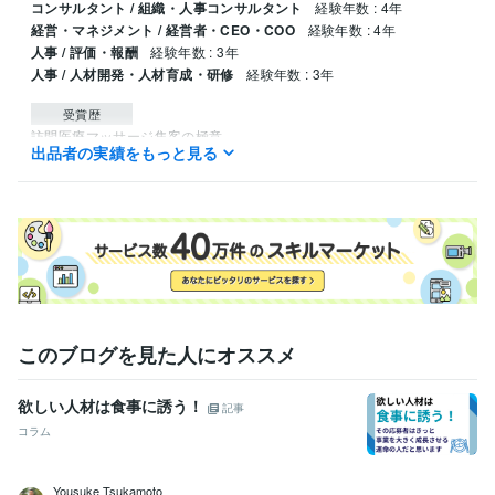
コンサルタント / 組織・人事コンサルタント
経験年数 : 4年
経営・マネジメント / 経営者・CEO・COO
経験年数 : 4年
人事 / 評価・報酬
経験年数 : 3年
人事 / 人材開発・人材育成・研修
経験年数 : 3年
受賞歴
訪問医療マッサージ集客の極意
出品者の実績をもっと見る
資格・検定
社会福祉士
取得年 : 2018年
得意分野
ビジネス代行・事務代行
医療・介護・福祉事業の営業・地域連携強
化
医療・介護・福祉事業の人材採用・定着支援
医療・介護・福祉事
業の組織強化支援
医療
介護
福祉
ホームページ
経営相談
地域連携
採用アシスタント
人材不足
採用支援
営業支援
このブログを見た人にオススメ
学歴
千葉商科大学
2006年3月 ~ 2010年2月
欲しい人材は食事に誘う！
記事
大原医療福祉専門学校
2017年3月 ~ 2019年2月
コラム
社会事業大学専門職大学院
2023年3月 ~ 2024年2月
Yousuke Tsukamoto