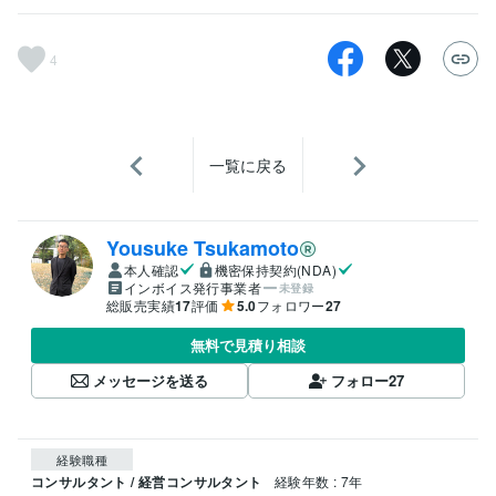
4
一覧に戻る
Yousuke Tsukamoto
本人確認
機密保持契約(NDA)
インボイス発行事業者
未登録
総販売実績
17
評価
5.0
フォロワー
27
無料で見積り相談
メッセージを送る
フォロー
27
経験職種
コンサルタント / 経営コンサルタント
経験年数 : 7年