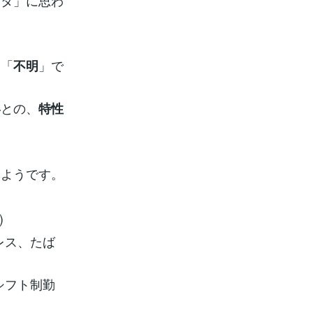
ネタ」に思わ
は「
」で
不明
との、
い
特性
ようです。
)
レス、たば
シフト制勤