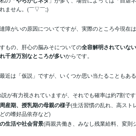
私の「
」が多く、場合によっては「自虐
やらかしネタ
れません。(￣▽￣;)
達障がいの原因についてですが、実際のところ今現在
すもの、肝心の脳みそについての
全容解明されていな
からです。
れ千差万別なところが多い
最近は「仮説」ですが、いくつか思い当たることもある
の説が有力視されていますが、それでも確率は約7割です
(生活習慣の乱れ、高スト
周産期、授乳期の母親の様子
どの嗜好品依存など)
(両親共働き、みなし残業給料、変則
の生活や社会背景