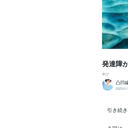
発達障が
学び
凸凹
2023/01/
引き続き