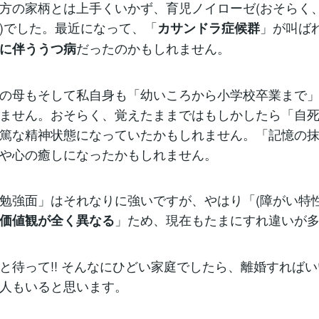
の家柄とは上手くいかず、育児ノイローゼ(おそらく
)でした。最近になって、「
」が叫ば
カサンドラ症候群
だったのかもしれません。
に伴ううつ病
の母もそして私自身も「幼いころから小学校卒業まで」
ません。おそらく、覚えたままではもしかしたら「自
篤な精神状態になっていたかもしれません。「記憶の
や心の癒しになったかもしれません。
強面」はそれなりに強いですが、やはり「(障がい特性
」ため、現在もたまにすれ違いが
価値観が全く異なる
待って!! そんなにひどい家庭でしたら、離婚すれば
人もいると思います。