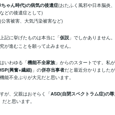
(おたふく風邪や日本脳炎
赤ちゃん時代)の病気の後遺症
などの後遺症として)
(公害被害、大気汚染被害など)
上記に挙げたものは本当に「
」でしかありません
仮説
究が進むことを願って止みません。
はいわゆる「
」からのスタートです。私
機能不全家族
」の
だと最近分かりました
HSP(興奮+繊細)
併存当事者
機能不全ぶりが大元だと思います。
すが、父親はおそらく「
ASD(自閉スペクトラム症)の
」だと思います。