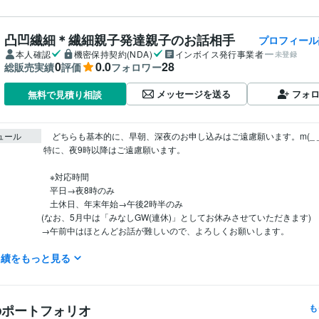
凸凹繊細＊繊細親子発達親子のお話相手
プロフィール
本人確認
機密保持契約(NDA)
インボイス発行事業者
未登録
0
0.0
28
総販売実績
評価
フォロワー
メッセージを送る
フォ
無料で見積り相談
ュール
 　どちらも基本的に、早朝、深夜のお申し込みはご遠慮願います。m(_ _)m

 特に、夜9時以降はご遠慮願います。

　※対応時間

　平日→夜8時のみ

　土休日、年末年始→午後2時半のみ

(なお、5月中は「みなしGW(連休)」としてお休みさせていただきます)

→午前中はほとんどお話が難しいので、よろしくお願いします。

実績をもっと見る
※チャット(文面)は100文字までとします。

※基本的には、やり取りは3往復までとします。

　※対応件数

のポートフォリオ
も
原則「1日1件」です。
