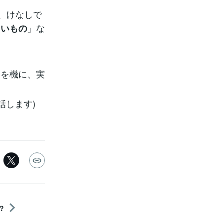
、けなしで
」な
たいもの
を機に、実
話します)
?