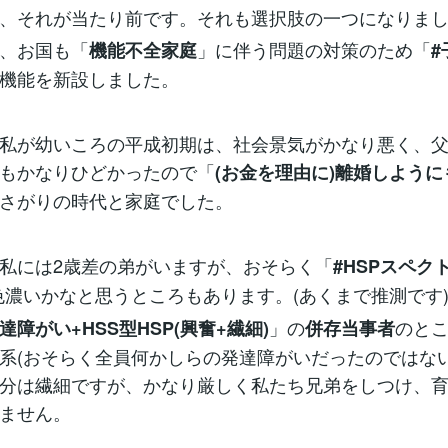
、それが当たり前です。それも選択肢の一つになりまし
、お国も「
」に伴う問題の対策のため「
機能不全家庭
#
機能を新設しました。
私が幼いころの平成初期は、社会景気がかなり悪く、父
もかなりひどかったので「
(お金を理由に)離婚しよう
さがりの時代と家庭でした。
私には2歳差の弟がいますが、おそらく「
#HSPスペク
色濃いかなと思うところもあります。(あくまで推測です
」の
のと
達障がい+HSS型HSP(興奮+繊細)
併存当事者
系(おそらく全員何かしらの発達障がいだったのではない
分は繊細ですが、かなり厳しく私たち兄弟をしつけ、
ません。