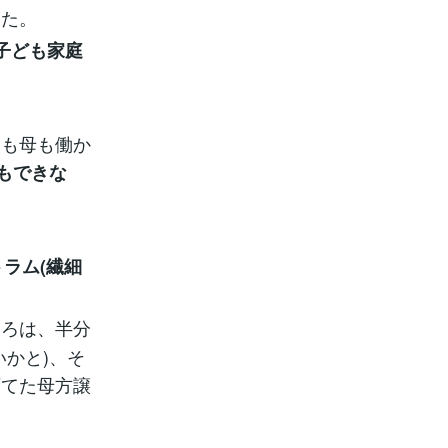
た。
子ども家庭
も母も働か
にもできな
トラム(繊細
)
ころは、半分
かと)、そ
育てた母方譲