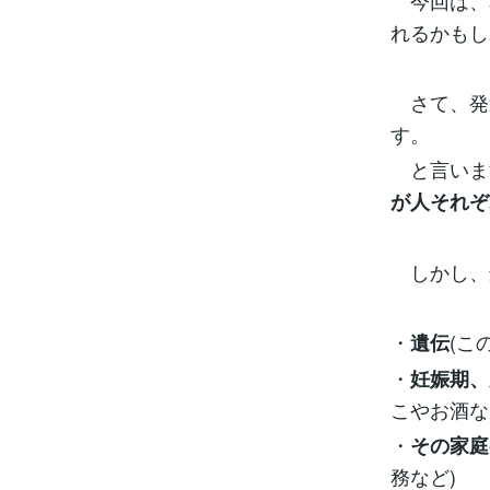
今回は、
れるかもし
さて、発
す。
と言いま
が人それぞ
しかし、
・
(こ
遺伝
・
妊娠期、
こやお酒な
・
その家庭
務など)