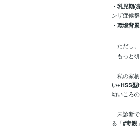
・
乳児期(
ンザ症候群
・
環境背景
ただし、
もっと研
私の家柄
い+HSS型
幼いころの
未診断で
る「
#毒親