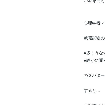
印象を与え
心理学者マ
就職試験の
●多くうな
●静かに聞
の２パター
すると...