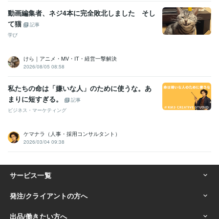
動画編集者、ネジ4本に完全敗北しました そし
て猫
記事
学び
けら｜アニメ・MV・IT・経営一撃解決
2026/08/05 08:58
私たちの命は「嫌いな人」のために使うな。あ
まりに短すぎる。
記事
ビジネス・マーケティング
ケマナラ（人事・採用コンサルタント）
2026/03/04 09:38