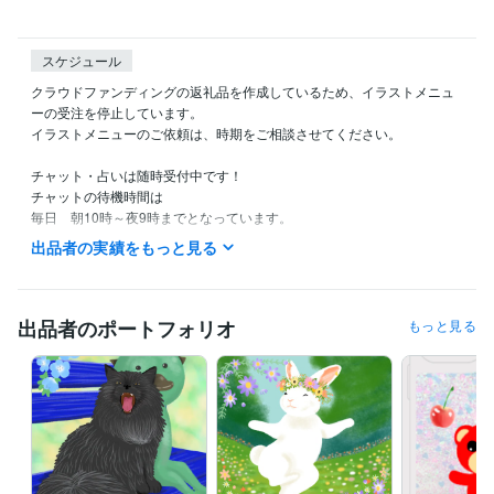
スケジュール
クラウドファンディングの返礼品を作成しているため、イラストメニュ
ーの受注を停止しています。

イラストメニューのご依頼は、時期をご相談させてください。

チャット・占いは随時受付中です！

チャットの待機時間は

毎日　朝10時～夜9時までとなっています。

（夜9時には寝てしまうので申し訳ないです。。。）
出品者の実績をもっと見る
経験職種
イラストレーター・漫画家 / イラストレーター
経験年数 : 17年
出品者のポートフォリオ
もっと見る
職歴
地方公務員
1996年3月 ~ 2007年2月
麻生田カフェ
2007年3月 ~ 2009年3月
資格・検定
調理師
取得年 : 2018年
タロットリーディングマスター
取得年 : 2022年
秘書技能検定2級
取得年 : 2003年