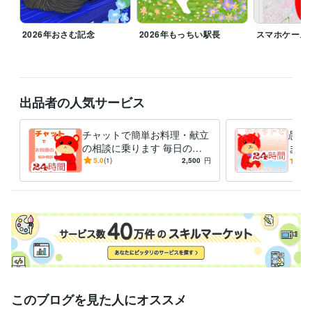
ビジネス・クリエイティブツール
Adobe Photoshop:6年
ibisPaint:6年
2026年おさむ記念
2026年もっちい駅長
スマホケース
得意分野
イラスト作成・漫画制作
似顔絵
猫、うさぎイラスト
悩み相談・カウンセリング
人の相談に乗る
出品者の人気サービス
チャットで簡単お料理・献立
愚痴
の相談に乗ります 毎日の献
ます
立や栄養に悩んでいる方、一
心！
5.0
(1)
2,500
円
5.0
緒に考えませんか？
しょ
このブログを見た人にオススメ