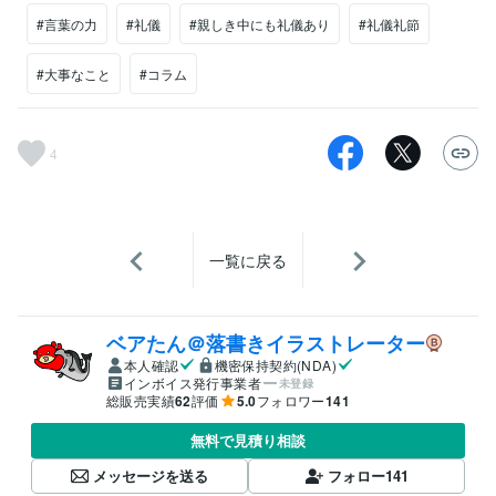
#言葉の力
#礼儀
#親しき中にも礼儀あり
#礼儀礼節
#大事なこと
#コラム
4
一覧に戻る
ベアたん＠落書きイラストレーター
本人確認
機密保持契約(NDA)
インボイス発行事業者
未登録
総販売実績
62
評価
5.0
フォロワー
141
無料で見積り相談
メッセージを送る
フォロー
141