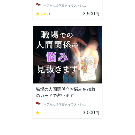
ベアたん＠落書きイラストレーター
2,500
5.0
円
(1)
職場の人間関係◇お悩みを78枚
のカードで占います
ベアたん＠落書きイラストレーター
3,000
-
円