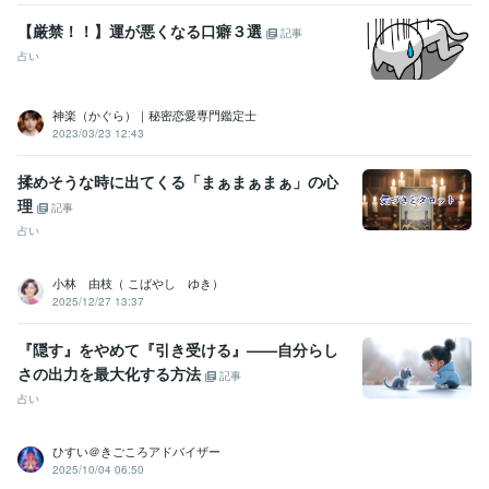
【厳禁！！】運が悪くなる口癖３選
記事
占い
神楽（かぐら）｜秘密恋愛専門鑑定士
2023/03/23 12:43
揉めそうな時に出てくる「まぁまぁまぁ」の心
理
記事
占い
小林 由枝（ こばやし ゆき）
2025/12/27 13:37
『隠す』をやめて『引き受ける』——自分らし
さの出力を最大化する方法
記事
占い
ひすい＠きごころアドバイザー
2025/10/04 06:50