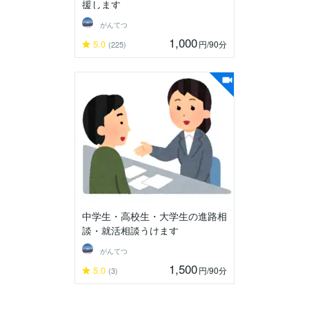
援します
がんてつ
1,000
5.0
円
/90分
(225)
中学生・高校生・大学生の進路相
談・就活相談うけます
がんてつ
1,500
5.0
円
/90分
(3)