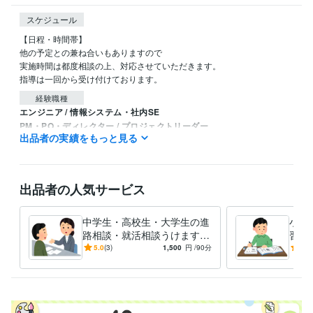
スケジュール
【日程・時間帯】

他の予定との兼ね合いもありますので

実施時間は都度相談の上、対応させていただきます。

指導は一回から受け付けております。
経験職種
エンジニア / 情報システム・社内SE
PM・PO・ディレクター / プロジェクトリーダー
出品者の実績をもっと見る
マーケティング / 広報・PR
経験年数 : 1年
研究・開発・設計 / 機械設計
経験年数 : 4年
ライフスタイル・その他 / 講師・インストラクター
経験年数 : 2年
出品者の人気サービス
資格・検定
情報処理技術者（基本情報技術者）
取得年 : 2022年
中学生・高校生・大学生の進
小中
ビジネス・クリエイティブツール
路相談・就活相談うけます
習支
Excel:4年
PowerPoint:4年
Word:4年
Google Analytics:0年
★上場企業現役エンジニアの
績！
5.0
(3)
1,500
円
/90分
5.0
Google Search Console:0年
SOLIDWORKS:4年
オンライン進路相談・就活相
い」
談★
得意分野
オンラインレッスン・習い事
高校生までの子供向け学習支援ボラン
ティア