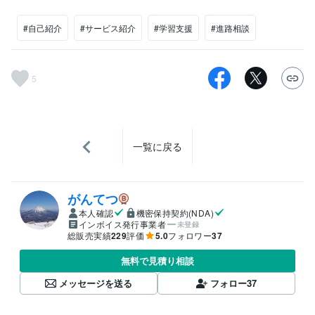
#自己紹介
#サービス紹介
#学習支援
#進路相談
5
一覧に戻る
がんてつ
本人確認
機密保持契約(NDA)
インボイス発行事業者
未登録
総販売実績
229
評価
5.0
フォロワー
37
無料で見積り相談
メッセージを送る
フォロー
37