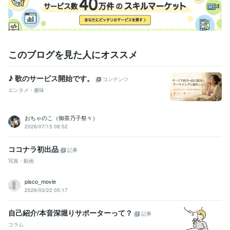
家庭教師
小学生
中学生
高校生
学習
教育
子供
親子
進路
学校
学歴
東京工業大学 大学院
2018年3月 ~ 2020年2月
このブログを見た人にオススメ
♪ 歌のサービス開始です。
コンテンツ
エンタメ・趣味
おちゃのこ（御茶乃子祭々）
2026/07/15 08:52
ココナラ初出品
記事
写真・動画
pisco_movie
2026/03/22 05:17
自己紹介/本音深堀りサポーターって？
記事
コラム