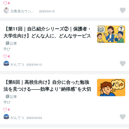
4
元教員カウンセ
2025/04/15
ラー遠藤
【第11回｜自己紹介シリーズ②｜保護者・
大学生向け】どんな人に、どんなサービス
を届けているのか？——学びと進路の“伴
記事
走者”として
学び
4
がんてつ
2025/04/12
【第6回｜高校生向け】自分に合った勉強
法を見つける——効率より“納得感”を大切
にしよう
記事
学び
4
がんてつ
2025/04/03