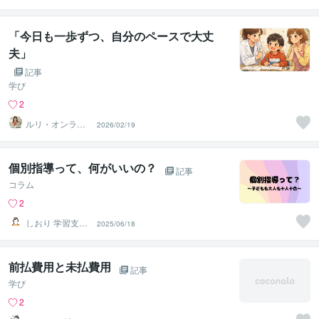
「今日も一歩ずつ、自分のペースで大丈
夫」
記事
学び
2
ルリ・オンライ
2026/02/19
ンスクール
個別指導って、何がいいの？
記事
コラム
2
しおり 学習支
2025/06/18
援・コーチング
前払費用と未払費用
記事
学び
2