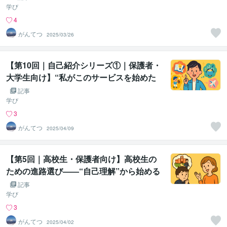
学び
4
がんてつ
2025/03/26
【第10回｜自己紹介シリーズ①｜保護者・
大学生向け】“私がこのサービスを始めた
理由”——教育に関わりたいと思った原点
記事
学び
3
がんてつ
2025/04/09
【第5回｜高校生・保護者向け】高校生の
ための進路選び——“自己理解”から始める
進路デザイン
記事
学び
3
がんてつ
2025/04/02