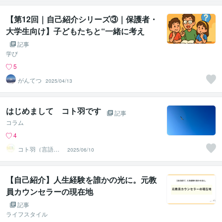
【第12回｜自己紹介シリーズ③｜保護者・
大学生向け】子どもたちと“一緒に考え
る”存在でありたい——私が大切にしてい
記事
ること
学び
5
がんてつ
2025/04/13
はじめまして コト羽です
記事
コラム
4
コト羽（言語聴
2025/06/10
覚士）
【自己紹介】人生経験を誰かの光に。元教
員カウンセラーの現在地
記事
ライフスタイル