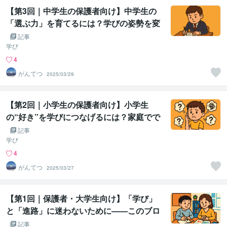
【第3回｜中学生の保護者向け】中学生の
「選ぶ力」を育てるには？学びの姿勢を変
える家庭での関わり方
記事
学び
4
がんてつ
2025/03/29
【第2回｜小学生の保護者向け】小学生
の“好き”を学びにつなげるには？家庭でで
きる声かけの工夫
記事
学び
4
がんてつ
2025/03/27
【第1回｜保護者・大学生向け】「学び」
と「進路」に迷わないために——このブロ
グで伝えたいこと
記事