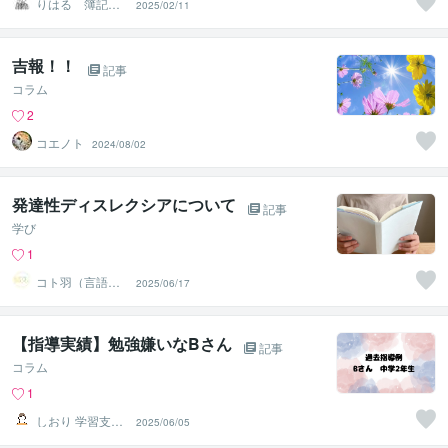
りはる 簿記学
2025/02/11
習支援
吉報！！
記事
コラム
2
コエノト
2024/08/02
発達性ディスレクシアについて
記事
学び
1
コト羽（言語聴
2025/06/17
覚士）
【指導実績】勉強嫌いなBさん
記事
コラム
1
しおり 学習支
2025/06/05
援・コーチング