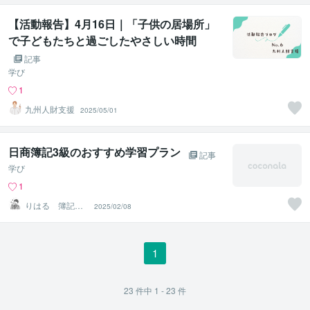
【活動報告】4月16日｜「子供の居場所」
で子どもたちと過ごしたやさしい時間
記事
学び
1
九州人財支援
2025/05/01
日商簿記3級のおすすめ学習プラン
記事
学び
1
りはる 簿記学
2025/02/08
習支援
1
23
件中
1 - 23
件