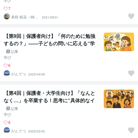
学び
7
美咲 桜花－Misa
2021/08/01
ki Ohka－
【第9回｜保護者向け】「何のために勉強
するの？」——子どもの問いに応える“学
びの本質
記事
学び
6
がんてつ
2025/04/06
【第4回｜保護者・大学生向け】「なんと
なく…」を卒業する！思考に“具体的なイ
メージ”を作る会話のコツ
記事
学び
6
がんてつ
2025/03/30