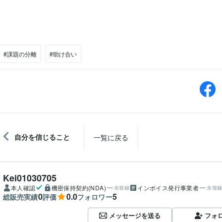
#課題の分離
#助け合い
自分を信じること
一覧に戻る
Kei01030705
本人確認
機密保持契約(NDA)
インボイス発行事業者
未登録
未登
0
0.0
5
総販売実績
評価
フォロワー
メッセージを送る
フォ