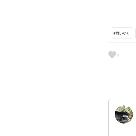
#思いやり
8