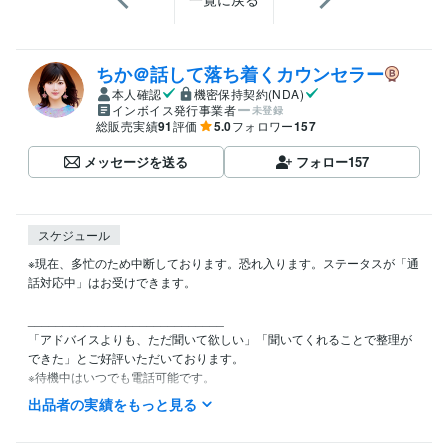
ちか＠話して落ち着くカウンセラー
本人確認
機密保持契約(NDA)
インボイス発行事業者
未登録
総販売実績
91
評価
5.0
フォロワー
157
メッセージを送る
フォロー
157
スケジュール
※現在、多忙のため中断しております。恐れ入ります。ステータスが「通
話対応中」はお受けできます。

____________________________

「アドバイスよりも、ただ聞いて欲しい」「聞いてくれることで整理が
できた」とご好評いただいております。

※待機中はいつでも電話可能です。

出品者の実績をもっと見る
お勧め：即レスチャット「電話と同様、レスポンスが早いのでホッとす
る」と感想をいただいてます。
