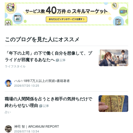
https://coconala.com/invite/F8CSJV

招待コード：F8CSJV
経験職種
営業 / 海外営業
経験年数 : 8年
ライフスタイル・その他 / カウンセラー・コーチ
経験年数 : 12年
ライフスタイル・その他 / キャリア・資格アドバイザー
経験年数 : 5
このブログを見た人にオススメ
年
職歴
「年下の上司」の下で働く自分を想像して、プ
傾聴カウンセラーになるまでの道①
2013年2月 ~ 現在
ライドが邪魔するあなたへ
記事
傾聴カウンセラーになるまでの道②
2021年2月 ~ 現在
ライフスタイル
受賞歴
産業カウンセラーと出会わなかったら今の私はいない奇跡の合格
国
ハル✨18年7万人以上の実績×書籍著者
2026/07/20 13:25
家資格キャリコン試験官が傾聴力を高く評価して下さり一発合格
国
家資格精神保健福祉士になるためキツイ実習も頑張った一発合格
職場の人間関係を占うとき相手の気持ちだけで
資格・検定
終わらせない理由
記事
産業カウンセラー
取得年 : 2012年
占い
キャリアコンサルタント
取得年 : 2019年
精神保健福祉士
取得年 : 2020年
神司 智｜ARCANUM REPORT
ビジネス・クリエイティブツール
2026/07/18 13:54