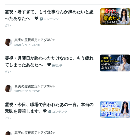
Excel:15年
PowerPoint:15年
Google サイト:10年
Google スプレッドシート:10年
Google スライド:10年
霊視・暑すぎて、もう仕事なんか辞めたいと思
Google ドキュメント:10年
Word:15年
Moneyfoward:10年
ったあなたへ 💖
コンテンツ
ジョブカン会計:10年
Canva:0年
占い
その他ツール
傾聴スキル（産業カウンセラー）:12年
真実の霊視鑑定✨アダ369✨
2026/07/14 08:48
グリーフケア（死別の悲嘆を抱える方のサポート）:3年
直観力・洞察力が強い（第六感が高い）:99年
人の魅力・強みを見つけるスキル:99年
霊視・月曜日が終わっただけなのに、もう疲れ
てしまったあなたへ 💗
記事
得意分野
占い
悩み相談・カウンセリング
恋愛相談
恋愛
婚活
複雑恋愛
失恋
復縁
マッチングアプリ
悩み相談・カウンセリング
魅力と強みを引き出す
真実の霊視鑑定✨アダ369✨
魅力
強み
潜在能力
2026/07/13 09:52
語学力
霊視・今日、職場で言われたあの一言。本当の
英語
ビジネスレベル
意味を霊視します。💖
コンテンツ
占い
真実の霊視鑑定✨アダ369✨