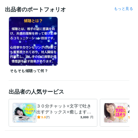
↓

https://coconala.com/services/3623541

出品者のポートフォリオ
もっと見る
❖・・

カウンセラーとして従事しているため

ご希望に添えない時間帯があります。

❖・・

ご相談されたい要点を先にお伝えされてもOKです！

お気軽に何でもご質問くださいね。

【大切にしていること】

そもそも傾聴って何？
・傾聴を重視しています。

・絶対にあなたを否定はしません。

・アドバイス目的ではなく、お話しを丁寧にお聴きします。

(୨୧•͈ᴗ•͈)◞ᵗʱᵃᵑᵏઽ

出品者の人気サービス
３０分チャット⭐文字で吐き
やさ
■━━━━━━━━━━□

出すデトックス⭐癒します
☘電
┃ココナラ未登録の方へ┃

【チャット】デトックス⭐あ
も㊙
5.0
(7)
3,000
円
4.9
□━━━━━━━━━━■

なたの安心空間⭐心が楽にな
セラ
以下リンクよりご登録いただくとココナラより1000ポイント付与されま
る体験を
す。

（認証完了後、4営業日以内に付与）
