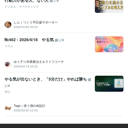
行動力がある人、ない人
記事
ビジネス・マーケティング
しん｜つくり手応援サポーター
2026/04/20 00:04
№462 - 2026/4/18 やる気
記事
コラム
ゆう子☆作業療法士＆ライフコーチ
2026/04/18 22:02
やる気が出ないとき、「5分だけ」やれば勝ち
記事
学び
Tego｜使う側のAI設計
2026/03/30 23:40