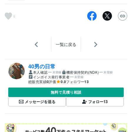
8
一覧に戻る
40男の日常
本人確認
機密保持契約(NDA)
未登録
未登録
インボイス発行事業者
未登録
総販売実績
0
評価
0.0
フォロワー
13
無料で見積り相談
メッセージを送る
フォロー
13