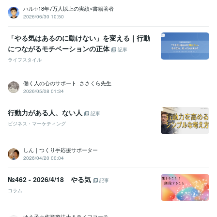
ハル✨18年7万人以上の実績×書籍著者
2026/06/30 10:50
「やる気はあるのに動けない」を変える｜行動
につながるモチベーションの正体
記事
ライフスタイル
働く人の心のサポート_ささくら先生
2026/05/08 01:34
行動力がある人、ない人
記事
ビジネス・マーケティング
しん｜つくり手応援サポーター
2026/04/20 00:04
№462 - 2026/4/18 やる気
記事
コラム
ゆう子☆作業療法士＆ライフコーチ