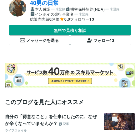
40男の日常
本人確認
機密保持契約(NDA)
未登録
未登録
インボイス発行事業者
未登録
総販売実績
0
評価
0.0
フォロワー
13
無料で見積り相談
メッセージを送る
フォロー
13
このブログを見た人にオススメ
自分の「得意なこと」を仕事にしたのに、なぜ
か辛くなっていませんか？
記事
ライフスタイル