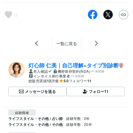
12
一覧に戻る
灯心師 仁美｜自己理解×タイプ別診断
本人確認
機密保持契約(NDA)
未登録
インボイス発行事業者
未登録
総販売実績
12
評価
5.0
フォロワー
11
メッセージを送る
フォロー
11
経験職種
ライフスタイル・その他 / 占い師
経験年数 : 2年
ライフスタイル・その他 / その他
経験年数 : 20年