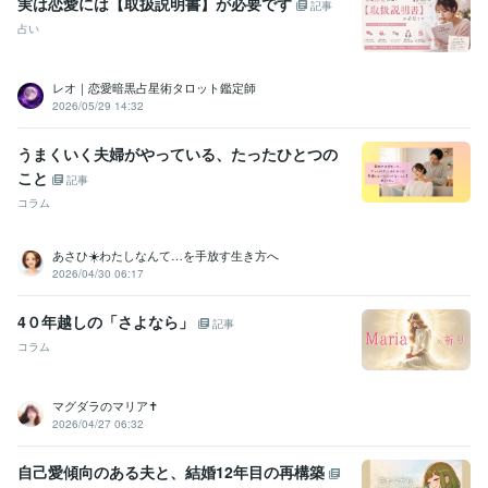
実は恋愛には【取扱説明書】が必要です
記事
占い
レオ｜恋愛暗黒占星術タロット鑑定師
2026/05/29 14:32
うまくいく夫婦がやっている、たったひとつの
こと
記事
コラム
あさひ☀️わたしなんて…を手放す生き方へ
2026/04/30 06:17
4０年越しの「さよなら」
記事
コラム
マグダラのマリア✝️
2026/04/27 06:32
自己愛傾向のある夫と、結婚12年目の再構築