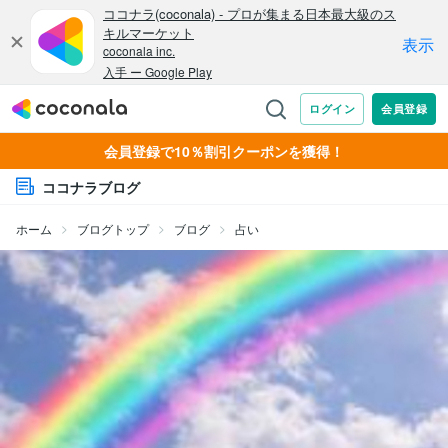
会員登録で10％割引クーポンを獲得！
ココナラブログ
ホーム
ブログトップ
ブログ
占い