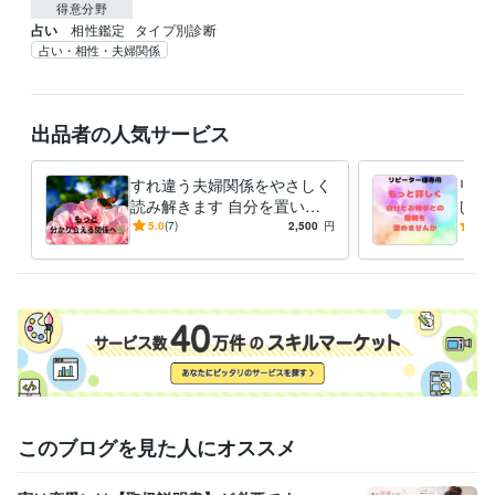
得意分野
占い
相性鑑定
タイプ別診断
占い・相性・夫婦関係
出品者の人気サービス
すれ違う夫婦関係をやさしく
リピ
読み解きます 自分を置いて
しく
いかない夫婦関係をサポート
から
5.0
(7)
2,500
円
5.0
します
しま
このブログを見た人にオススメ