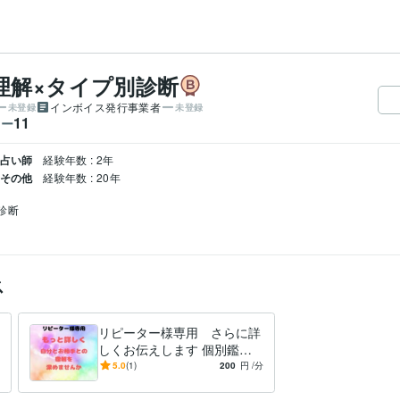
理解×タイプ別診断
インボイス発行事業者
未登録
未登録
11
ワー
 占い師
経験年数 : 2年
 その他
経験年数 : 20年
診断
ス
リピーター様専用 さらに詳
しくお伝えします 個別鑑定
からさらに深くお互いを理解
5.0
(1)
200
円
/分
しませんか