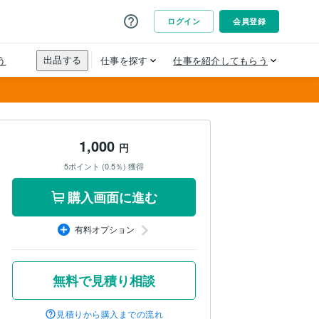
1,000
円
5ポイント (0.5％) 獲得
購入画面に進む
有料オプション
無料で見積り相談
見積りから購入までの流れ