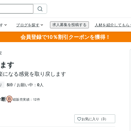
会員登録で10％割引クーポンを獲得！
定
ます
楽になる感覚を取り戻します
5
枠 / お願い中：
0
人
り
診断
総販売実績：
12件
お気に入り（3）