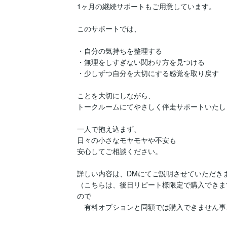
1ヶ月の継続サポートもご用意しています。

このサポートでは、

・自分の気持ちを整理する

・無理をしすぎない関わり方を見つける

・少しずつ自分を大切にする感覚を取り戻す

ことを大切にしながら、

トークルームにてやさしく伴走サポートいたしま
一人で抱え込まず、

日々の小さなモヤモヤや不安も

安心してご相談ください。

詳しい内容は、DMにてご説明させていただきま
（こちらは、後日リピート様限定で購入できま
ので

　有料オプションと同額では購入できません事