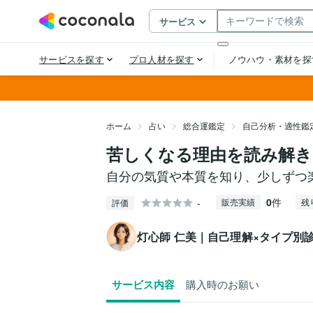
ホーム
占い
総合運鑑定
自己分析・適性鑑
苦しくなる理由を読み解き
自分の気質や本質を知り、少しずつ
0
件
-
販売実績
残
評価
灯心師 仁美｜自己理解×タイプ別
サービス内容
購入時のお願い