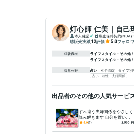
灯心師 仁美｜自己
本人確認
機密保持契約(NDA)
12
5.0
総販売実績
評価
フォロ
ライフスタイル・その他 /
経験職種
ライフスタイル・その他 /
占い
相性鑑定
タイプ別
得意分野
占い・相性・夫婦関係
出品者のその他の人気サービ
すれ違う夫婦関係をやさしく
読み解きます 自分を置いて
いかない夫婦関係をサポート
5.0
(7)
2,500
円
します