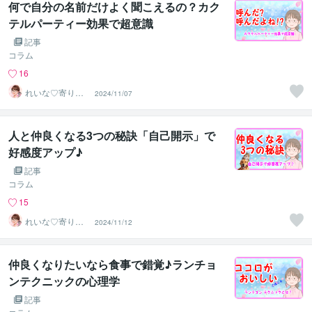
何で自分の名前だけよく聞こえるの？カク
テルパーティー効果で超意識
記事
コラム
16
れいな♡寄り添
2024/11/07
いナース✿
人と仲良くなる3つの秘訣「自己開示」で
好感度アップ♪
記事
コラム
15
れいな♡寄り添
2024/11/12
いナース✿
仲良くなりたいなら食事で錯覚♪ランチョ
ンテクニックの心理学
記事