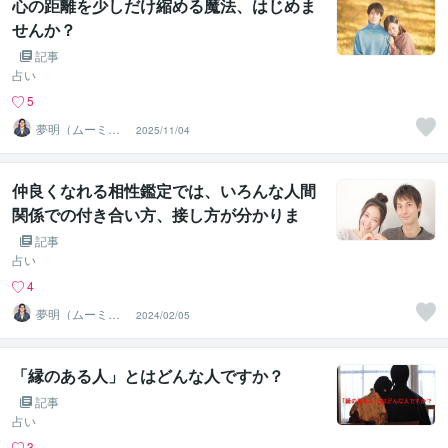
心の距離を少しだけ縮める魔法、はじめま
せんか？
記事
占い
5
夢明（ムーミ
2025/11/04
ン）＠人生を笑
顔にする占い師
仲良くなれる相性鑑定では、いろんな人間
関係での付き合い方、接し方が分かりま
す。
記事
占い
4
夢明（ムーミ
2024/02/05
ン）＠人生を笑
顔にする占い師
「縁のある人」とはどんな人ですか？
記事
占い
3