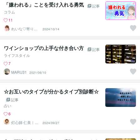
「嫌われる」ことを受け入れる勇気
記事
コラム
11
れいな♡寄り添
2024/10/14
いナース✿
ワインショップの上手な付き合い方
記事
ライフスタイル
7
MARU31
2021/06/10
☆お互いのタイプが分かるタイプ別診断☆
記事
占い
6
灯心師 仁美｜自
2024/09/27
己理解×タイプ別
診断