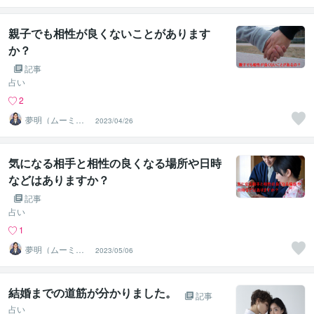
顔にする占い師
親子でも相性が良くないことがあります
か？
記事
占い
2
夢明（ムーミ
2023/04/26
ン）＠人生を笑
顔にする占い師
気になる相手と相性の良くなる場所や日時
などはありますか？
記事
占い
1
夢明（ムーミ
2023/05/06
ン）＠人生を笑
顔にする占い師
結婚までの道筋が分かりました。
記事
占い