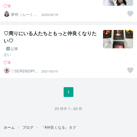
0
夢明（ムーミ
2025/02/19
ン）＠人生を笑
顔にする占い師
♡周りにいる人たちともっと仲良くなりた
い♡
記事
占い
0
♡SERENDIPITY
2021/03/10
♡
1
20
件中
1 - 20
件
ホーム
ブログ
「#仲良くなる」タグ