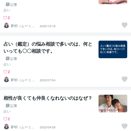
記事
占い
2
夢明（ムーミ
2025/10/18
ン）＠人生を笑
顔にする占い師
占い（鑑定）の悩み相談で多いのは、何と
いっても〇〇相談です。
記事
占い
2
夢明（ムーミ
2023/07/04
ン）＠人生を笑
顔にする占い師
相性が良くても仲良くなれないのはなぜ？
記事
占い
2
夢明（ムーミ
2023/04/28
ン）＠人生を笑