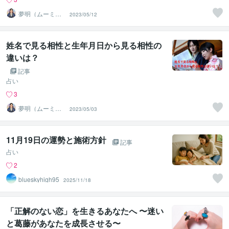
夢明（ムーミ
2023/05/12
ン）＠人生を笑
顔にする占い師
姓名で見る相性と生年月日から見る相性の
違いは？
記事
占い
3
夢明（ムーミ
2023/05/03
ン）＠人生を笑
顔にする占い師
11月19日の運勢と施術方針
記事
占い
2
blueskyhigh95
2025/11/18
「正解のない恋」を生きるあなたへ 〜迷い
と葛藤があなたを成長させる〜