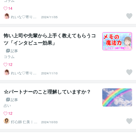
コラム
14
れいな♡寄り添
2024/11/05
いナース✿
怖い上司や先輩から上手く教えてもらうコ
ツ「インタビュー効果」
記事
コラム
12
れいな♡寄り添
2024/11/10
いナース✿
☆パートナーのこと理解していますか？
記事
占い
12
灯心師 仁美｜自
2024/10/03
己理解×タイプ別
診断