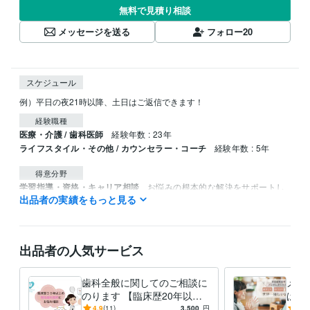
無料で見積り相談
メッセージを送る
フォロー
20
スケジュール
例）平日の夜21時以降、土日はご返信できます！
経験職種
医療・介護 / 歯科医師
経験年数 : 23年
ライフスタイル・その他 / カウンセラー・コーチ
経験年数 : 5年
得意分野
学習指導・資格・キャリア相談
お悩みの根本的な解決をサポートし
出品者の実績をもっと見る
ます
コーチング
出品者の人気サービス
歯科全般に関してのご相談に
メン
のります 【臨床歴20年以
ばり
上】現役女性歯科医による悩
潜在
4.9
(11)
3,500
円
5.0