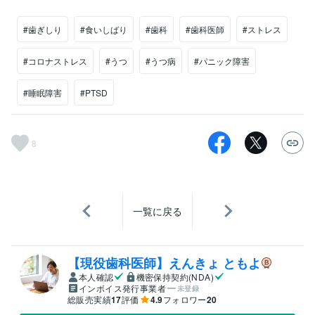
#歯ぎしり
#食いしばり
#歯科
#歯科医師
#ストレス
#コロナストレス
#うつ
#うつ病
#パニック障害
#睡眠障害
#PTSD
8
一覧に戻る
【現役歯科医師】えんきょ ともよ
本人確認
機密保持契約(NDA)
インボイス発行事業者
未登録
総販売実績
17
評価
4.9
フォロワー
20