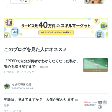
み相談
意識
このブログを見た人にオススメ
「PTSDで自分が何者かわからなくなった私が、
安心を取り戻すまで」
記事
ビジネス・マーケティング
なぎの羽休め処
2026/06/14 01:44
初診日、覚えてますか？ 人生が変わります
記事
ライフスタイル