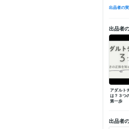
出品者の
出品者
経験
アダルト
は？３つ
職
第一歩
受賞
出品者