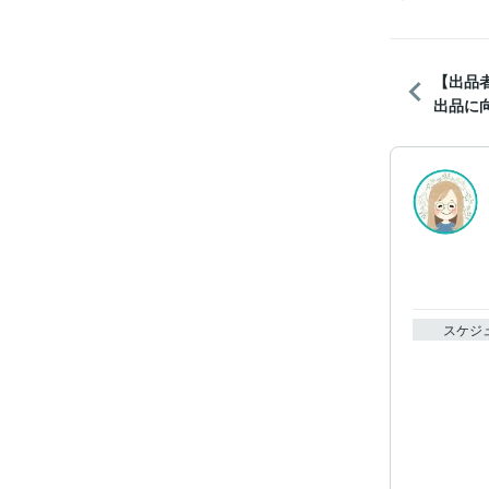
【出品
出品に向
スケジ