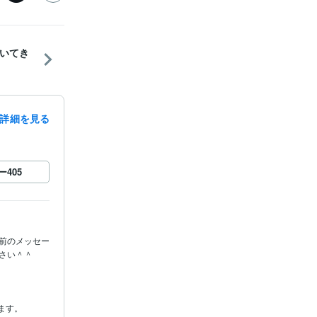
いてき
詳細を見る
ー
405
事前のメッセー
さい＾＾

す。
