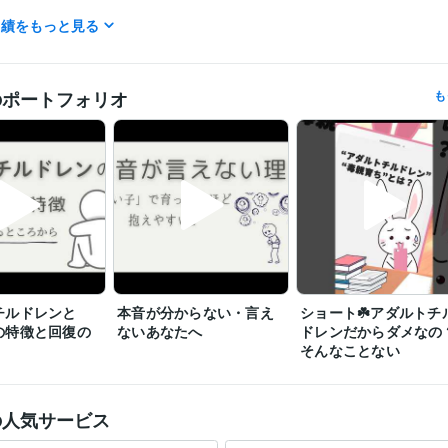
実績をもっと見る
○最終通話時間○

夜のお電話～22:00までとさせて頂きます。

○すぐお電話する方法○

のポートフォリオ
も
待機中→今すぐ電話する

※海外からのお電話の際には、事前にDM頂けますと幸いです。

初めての利用で分からないことがある、などの場合、お気軽にメッセー
おります꙳✧

DMで日時を合わせることも、ご相談可能です（どうしても難しいタイ
あるので、その際はご了承ください）。
営業 / 個人営業
経験年数 : 3年
職種
メディア・出版・広告 / 編集・エディター・デスク・校正
経験年数 :
チルドレンと
本音が分からない・言え
ショート☘️アダルトチ
の特徴と回復の
ないあなたへ
ドレンだからダメなの
出産～現在まで、心の整えと個人の仕事
1997年3月 ~ 1997年3月
歴
そんなことない
1997年3月
1997年3月 ~ 1997年3月
1997年3月 ~ 1997年3月
19
997年3月
1997年3月 ~ 1997年3月
ココナラレギュラーランク
ココナラシルバーランク
ココナラゴール
歴
の人気サービス
取得年 : 2022年