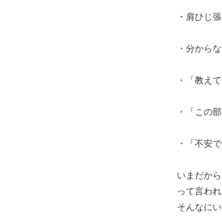
・肩ひじ張
・分からな
・「教えて
・「この部
・「不安で
いまだから
って言われ
そんなにい