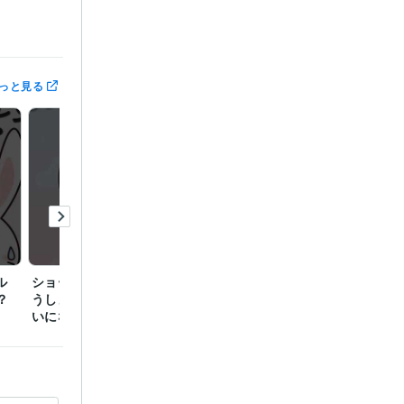
っと見る
ジお待ちして
ミングなども
 2年
ル
ショート☘️嫌われたらど
ショート☘️がんばりすぎ
ショー
？
うしよう…不安でいっぱ
注意報→ゆるめる一歩へ
んじゃ
1997年3月 ~
いになるとき
フキハ
97年3月 ~ 1
ドランク