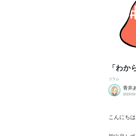
「わか
コラム
青井
2023/03/
こんにちは