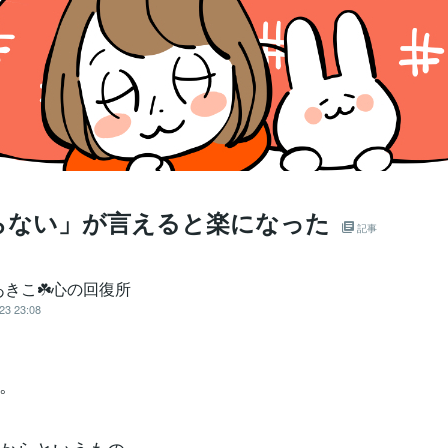
らない」が言えると楽になった
記事
あきこ☘️心の回復所
23 23:08
。