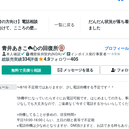
者の方向け】電話相談
だんだん状況が落ち着
一覧に戻る
けて、こころの壁...
ました
青井あきこ☘️心の回復所
プロフィール
本人確認
機密保持契約(NDA)
インボイス発行事業者
未登録
334
4.9
405
総販売実績
評価
フォロワー
メッセージを送る
フォロ
無料で見積り相談
ュール
〜8/16 不定期ではありますが、少し電話待機する予定です＾＾

'待機中'になっていたらすぐにお電話可能です。はじめましての方も、
ジなしでも大丈夫なので、ご遠慮なく'今すぐ電話する'からいらしてくだ
○待機してることが多めの、目安時間○

平日10:00-16:00くらい、土日の朝と夜等で不定期

※電話待機は少なめとなりますが、DM頂けますと、お話できる時もありま