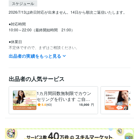
スケジュール
2026/7/13は終日対応が出来ません。14日から順次ご返信いたします。

●対応時間

10:00～22:00（最終開始時間　21:00）

●休業日

不定休ですので、まずはご相談ください。

出品者の実績をもっと見る
資格・検定
精神保健福祉士
取得年 : 2017年
上級心理カウンセラー
取得年 : 2020年
出品者の人気サービス
得意分野
悩み相談・カウンセリング
メールカウンセリング
精神障害者家族の
1カ月間回数無制限でカウン
うつ
ご相談
セリングを行います ご自身
NG
カウンセリング
のお悩み・家族のうつ病・自
保健
5.0
(43)
15,000
円
5.0
悩み相談・カウンセリング
うつ病家族の心理支援
己肯定感を高めたい、など
者に
家族支援