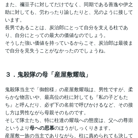
また、禰豆子に対してだけでなく、同期である善逸や伊之
助に対しても、労わったり諭したりと、兄のように接して
います。
長男であることは、炭治郎にとって自分を支える柱であ
り、自分にとっての最大の価値なのでしょう。
そうした強い価値を持っているからこそ、炭治郎は最後ま
で自分を見失うことがなかったのでしょうね。
３．鬼殺隊の母「産屋敷耀哉」
鬼殺隊当主で「御館様」の産屋敷耀哉は、男性ですが、柔
らかな物言いや、最高位の柱に対しても『私の子どもた
ち』と呼んだり、必ず下の名前で呼びかけるなど、その接
し方は男性ながら母親そのものです。
そして隊士たち、特に柱達の耀哉への態度は、父への尊崇
というより
母への思慕
のほうがしっくりきます。
産屋敷一族の当主でありながら、柱に責められても決して