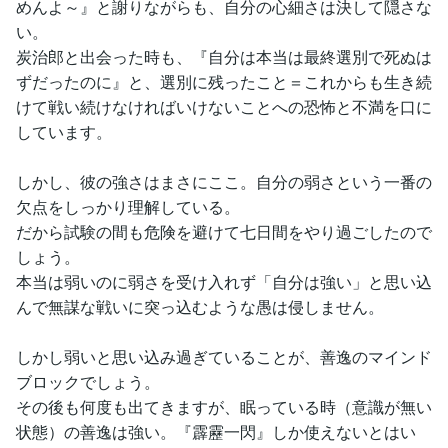
めんよ～』と謝りながらも、自分の心細さは決して隠さな
い。
炭治郎と出会った時も、『自分は本当は最終選別で死ぬは
ずだったのに』と、選別に残ったこと＝これからも生き続
けて戦い続けなければいけないことへの恐怖と不満を口に
しています。
しかし、彼の強さはまさにここ。自分の弱さという一番の
欠点をしっかり理解している。
だから試験の間も危険を避けて七日間をやり過ごしたので
しょう。
本当は弱いのに弱さを受け入れず「自分は強い」と思い込
んで無謀な戦いに突っ込むような愚は侵しません。
しかし弱いと思い込み過ぎていることが、善逸のマインド
ブロックでしょう。
その後も何度も出てきますが、眠っている時（意識が無い
状態）の善逸は強い。『霹靂一閃』しか使えないとはい