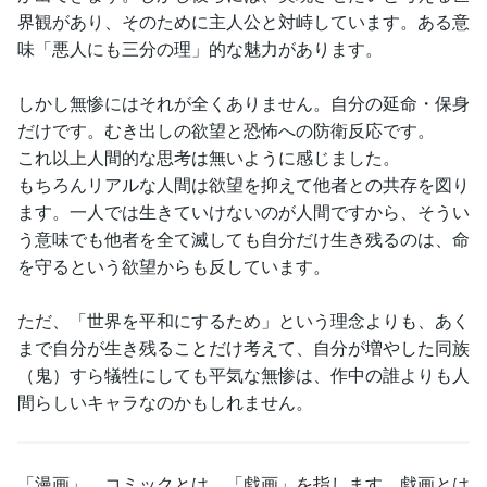
界観があり、そのために主人公と対峙しています。ある意
味「悪人にも三分の理」的な魅力があります。
しかし無惨にはそれが全くありません。自分の延命・保身
だけです。むき出しの欲望と恐怖への防衛反応です。
これ以上人間的な思考は無いように感じました。
もちろんリアルな人間は欲望を抑えて他者との共存を図り
ます。一人では生きていけないのが人間ですから、そうい
う意味でも他者を全て滅しても自分だけ生き残るのは、命
を守るという欲望からも反しています。
ただ、「世界を平和にするため」という理念よりも、あく
まで自分が生き残ることだけ考えて、自分が増やした同族
（鬼）すら犠牲にしても平気な無惨は、作中の誰よりも人
間らしいキャラなのかもしれません。
「漫画」、コミックとは、「戯画」を指します。戯画とは