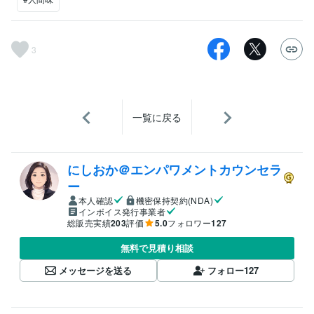
3
一覧に戻る
にしおか＠エンパワメントカウンセラ
ー
本人確認
機密保持契約(NDA)
インボイス発行事業者
総販売実績
203
評価
5.0
フォロワー
127
無料で見積り相談
メッセージを送る
フォロー
127