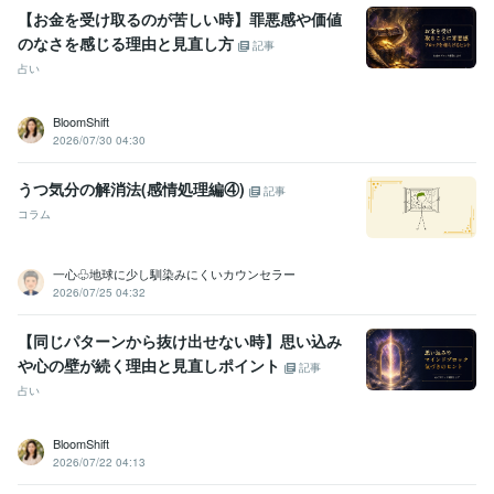
【お金を受け取るのが苦しい時】罪悪感や価値
のなさを感じる理由と見直し方
記事
占い
BloomShift
2026/07/30 04:30
うつ気分の解消法(感情処理編④)
記事
コラム
一心♧地球に少し馴染みにくいカウンセラー
2026/07/25 04:32
【同じパターンから抜け出せない時】思い込み
や心の壁が続く理由と見直しポイント
記事
占い
BloomShift
2026/07/22 04:13