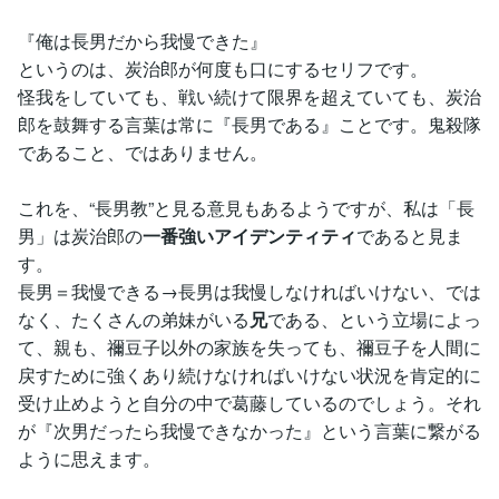
『俺は長男だから我慢できた』
というのは、炭治郎が何度も口にするセリフです。
怪我をしていても、戦い続けて限界を超えていても、炭治
郎を鼓舞する言葉は常に『長男である』ことです。鬼殺隊
であること、ではありません。
これを、“長男教”と見る意見もあるようですが、私は「長
男」は炭治郎の
一番強いアイデンティティ
であると見ま
す。
長男＝我慢できる→長男は我慢しなければいけない、では
なく、たくさんの弟妹がいる
兄
である、という立場によっ
て、親も、禰󠄀豆子以外の家族を失っても、禰󠄀豆子を人間に
戻すために強くあり続けなければいけない状況を肯定的に
受け止めようと自分の中で葛藤しているのでしょう。それ
が『次男だったら我慢できなかった』という言葉に繋がる
ように思えます。