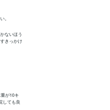
くい。
づかないほう
壊すきっかけ
重が10キ
院しても良