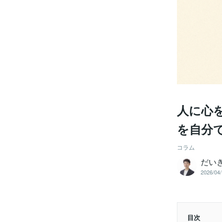
人に心
を自分
コラム
だい
2026/04/
目次