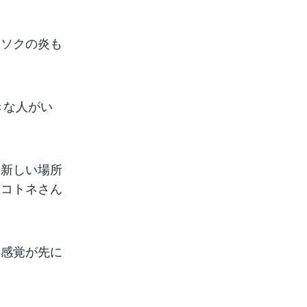
ウソクの炎も
きな人がい
、新しい場所
とコトネさん
う感覚が先に