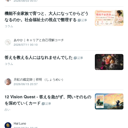
2026/08/03 00:07
機能不全家族で育つと、大人になってからどう
なるのか。社会福祉士の視点で整理する
記事
コラム
あやか｜キャリアと自己理解コーチ
2026/07/11 00:10
答えを教える人にはなれませんでした
記事
コラム
月虹の鑑定師｜祥明 （しょうめい）
2026/06/15 20:57
12 Vision Quest - 答えを急がず、問いそのもの
を深めていくカード
記事
占い
Hal Luno