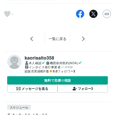
0
一覧に戻る
kaorisaito358
本人確認
機密保持契約(NDA)
インボイス発行事業者
未登録
総販売実績
0
評価
0.0
フォロワー
3
無料で見積り相談
メッセージを送る
フォロー
3
スケジュール
月−土：９：００−１８：００
