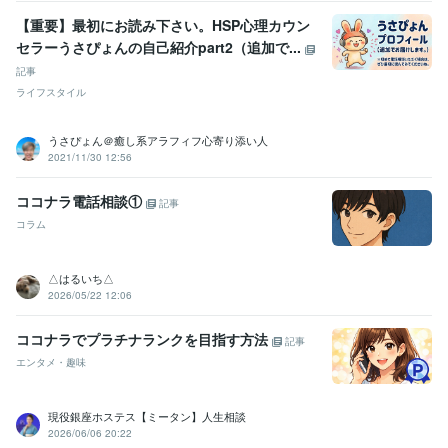
【重要】最初にお読み下さい。HSP心理カウン
セラーうさぴょんの自己紹介part2（追加で...
記事
ライフスタイル
うさぴょん＠癒し系アラフィフ心寄り添い人
2021/11/30 12:56
ココナラ電話相談①
記事
コラム
△はるいち△
2026/05/22 12:06
ココナラでプラチナランクを目指す方法
記事
エンタメ・趣味
現役銀座ホステス【ミータン】人生相談
2026/06/06 20:22