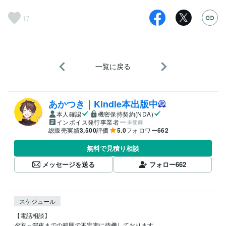
17
一覧に戻る
あかつき｜Kindle本出版中
本人確認
機密保持契約(NDA)
インボイス発行事業者
未登録
総販売実績
3,500
評価
5.0
フォロワー
662
無料で見積り相談
メッセージを送る
フォロー
662
スケジュール
【電話相談】

夕方～深夜までの範囲で不定期に待機しております。
