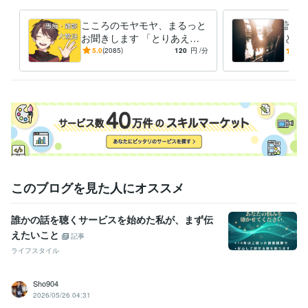
niji・journey:3年
Adobe Photoshop:3年
Canva:5年
こころのモヤモヤ、まるっと
諦め
得意分野
お聞きします 「とりあえず
との
悩み相談・カウンセリング
悩み相談や愚痴聞き
女性との会話をスム
聞いてほしい」というあなた
タイ
5.0
(2085)
120
円
/分
4.9
ーズにするアドバイス
に。優しく傾聴します
どう
悩み相談・カウンセリング
恋愛相談
語学力
英語
日常会話レベル
このブログを見た人にオススメ
誰かの話を聴くサービスを始めた私が、まず伝
えたいこと
記事
ライフスタイル
Sho904
2026/05/26 04:31