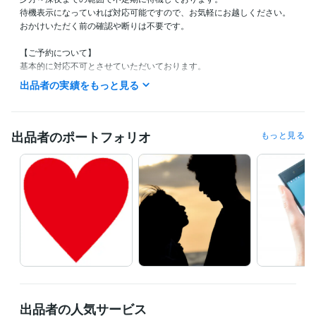
待機表示になっていれば対応可能ですので、お気軽にお越しください。

おかけいただく前の確認や断りは不要です。

【ご予約について】

基本的に対応不可とさせていただいております。
出品者の実績をもっと見る
経験職種
研究・開発・設計 / 機械設計
経験年数 : 6年
物流・購買 / 商品・在庫管理
経験年数 : 2年
出品者のポートフォリオ
もっと見る
受賞歴
ブログ執筆中
ココナラ電話相談で1000万円を稼いだ話
資格・検定
メンタル心理カウンセラー
取得年 : 2017年
上級心理カウンセラー
取得年 : 2020年
普通自動車第一種運転免許
取得年 : 2012年
プログラミング言語・フレームワーク
Amazon Web Services:3年
GitHub:5年
ビジネス・クリエイティブツール
Excel:10年
Google サイト:8年
PowerPoint:10年
Word:10年
freee:8年
出品者の人気サービス
Google Analytics:8年
Stable Diffusion:3年
ChatGPT:3年
DALL-E:3年